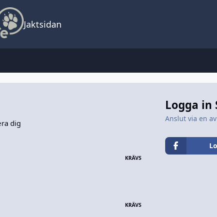
Jaktsidan
Logga in
Anslut via en av
era dig
Lo
KRÄVS
KRÄVS