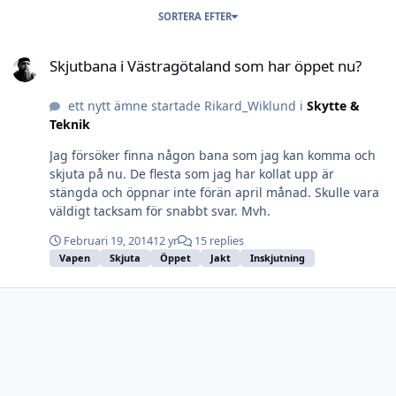
SORTERA EFTER
Skjutbana i Västragötaland som har öppet nu?
Skjutbana i Västragötaland som har öppet nu?
ett nytt ämne startade Rikard_Wiklund i
Skytte &
Teknik
Jag försöker finna någon bana som jag kan komma och
skjuta på nu. De flesta som jag har kollat upp är
stängda och öppnar inte förän april månad. Skulle vara
väldigt tacksam för snabbt svar. Mvh.
Februari 19, 2014
12 yr
15 replies
Vapen
Skjuta
Öppet
Jakt
Inskjutning