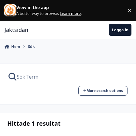
Hoppa till innehåll
View in the app
×
Di
A better way to browse.
Learn more
.
Jaktsidan
Logga in
Hem
Sök
More search options
Hittade 1 resultat