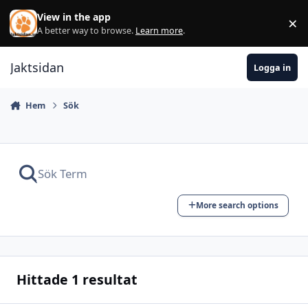
Hoppa till innehåll
View in the app
×
Di
A better way to browse.
Learn more
.
Jaktsidan
Logga in
Hem
Sök
More search options
Hittade 1 resultat