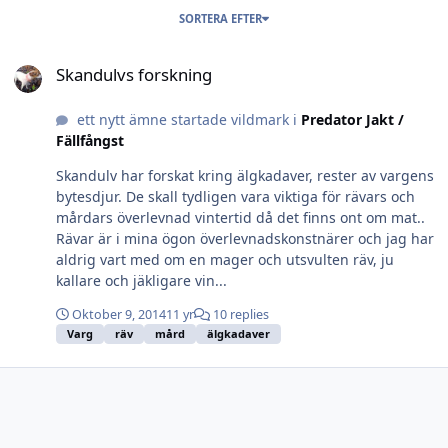
SORTERA EFTER
Skandulvs forskning
Skandulvs forskning
ett nytt ämne startade vildmark i
Predator Jakt /
Fällfångst
Skandulv har forskat kring älgkadaver, rester av vargens
bytesdjur. De skall tydligen vara viktiga för rävars och
mårdars överlevnad vintertid då det finns ont om mat..
Rävar är i mina ögon överlevnadskonstnärer och jag har
aldrig vart med om en mager och utsvulten räv, ju
kallare och jäkligare vin...
Oktober 9, 2014
11 yr
10 replies
Varg
räv
mård
älgkadaver