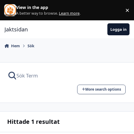
Hoppa till innehåll
View in the app
×
Di
A better way to browse.
Learn more
.
Jaktsidan
Logga in
Hem
Sök
More search options
Hittade 1 resultat