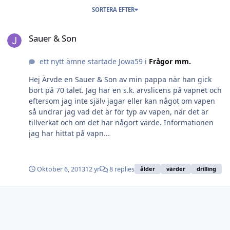
SORTERA EFTER
Sauer & Son
Sauer & Son
ett nytt ämne startade Jowa59 i
Frågor mm.
Hej Ärvde en Sauer & Son av min pappa när han gick
bort på 70 talet. Jag har en s.k. arvslicens på vapnet och
eftersom jag inte själv jagar eller kan något om vapen
så undrar jag vad det är för typ av vapen, när det är
tillverkat och om det har någort värde. Informationen
jag har hittat på vapn...
Oktober 6, 2013
12 yr
8 replies
ålder
värder
drilling