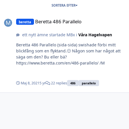
SORTERA EFTER
Beretta 486 Parallelo
Beretta 486 Parallelo
beretta
ett nytt ämne startade MBx i
Våra Hagelvapen
Beretta 486 Parallelo (sida-sida) swishade förbi mitt
blickfång som en flyktand.🙂 Någon som har något att
säga om den? Bu eller bä?
https://www.beretta.com/en/486-parallelo/ /M
Maj 8, 2021
5 yr
22 replies
486
parallelo