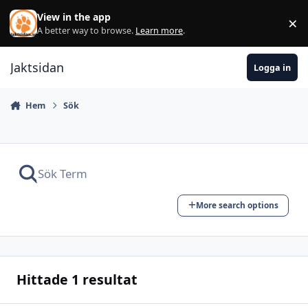
Hoppa till innehåll
View in the app
×
Di
A better way to browse.
Learn more
.
Jaktsidan
Logga in
Hem
Sök
More search options
Hittade 1 resultat