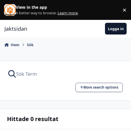
Hoppa till innehåll
View in the app
×
Di
A better way to browse.
Learn more
.
Jaktsidan
Logga in
Hem
Sök
More search options
Hittade 0 resultat