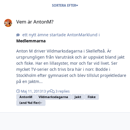
SORTERA EFTER
Vem är AntonM?
Vem är AntonM?
ett nytt ämne startade AntonMarklund i
Medlemmarna
Anton M driver Vildmarksdagarna i Skellefteå. Är
ursprungligen från Varuträsk och är uppväxt bland jakt
och fiske. Har en lillasyster, mor och far vid livet. Ser
mycket TV-serier och trivs bra här i norr. Bodde i
Stockholm efter gymnasiet och blev tillslut projektledare
på en Jaktm...
Maj 11, 2013
13 yr
3 replies
AntonM
Vildmarksdagarna
Jakt
Fiske
(and %d fler)