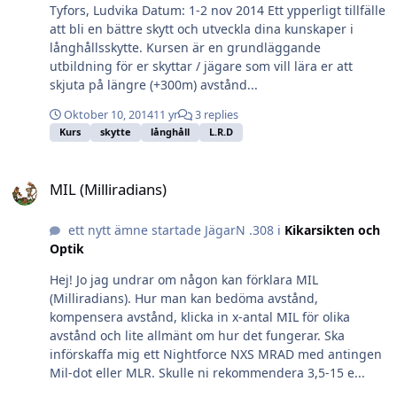
Tyfors, Ludvika Datum: 1-2 nov 2014 Ett ypperligt tillfälle
att bli en bättre skytt och utveckla dina kunskaper i
långhållsskytte. Kursen är en grundläggande
utbildning för er skyttar / jägare som vill lära er att
skjuta på längre (+300m) avstånd...
Oktober 10, 2014
11 yr
3 replies
Kurs
skytte
långhåll
L.R.D
MIL (Milliradians)
MIL (Milliradians)
ett nytt ämne startade JägarN .308 i
Kikarsikten och
Optik
Hej! Jo jag undrar om någon kan förklara MIL
(Milliradians). Hur man kan bedöma avstånd,
kompensera avstånd, klicka in x-antal MIL för olika
avstånd och lite allmänt om hur det fungerar. Ska
införskaffa mig ett Nightforce NXS MRAD med antingen
Mil-dot eller MLR. Skulle ni rekommendera 3,5-15 e...