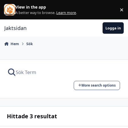
Hoppa till innehåll
View in the app
×
Di
A better way to browse.
Learn more
.
Jaktsidan
Logga in
Hem
Sök
More search options
Hittade 3 resultat