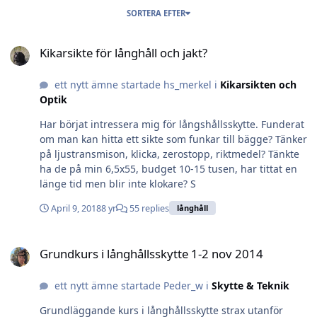
SORTERA EFTER
Kikarsikte för långhåll och jakt?
Kikarsikte för långhåll och jakt?
ett nytt ämne startade hs_merkel i
Kikarsikten och
Optik
Har börjat intressera mig för långshållsskytte. Funderat
om man kan hitta ett sikte som funkar till bägge? Tänker
på ljustransmison, klicka, zerostopp, riktmedel? Tänkte
ha de på min 6,5x55, budget 10-15 tusen, har tittat en
länge tid men blir inte klokare? S
April 9, 2018
8 yr
55 replies
långhåll
Grundkurs i långhållsskytte 1-2 nov 2014
Grundkurs i långhållsskytte 1-2 nov 2014
ett nytt ämne startade Peder_w i
Skytte & Teknik
Grundläggande kurs i långhållsskytte strax utanför