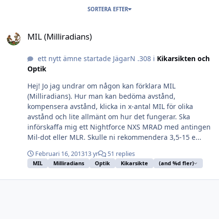
SORTERA EFTER
MIL (Milliradians)
MIL (Milliradians)
ett nytt ämne startade JägarN .308 i
Kikarsikten och
Optik
Hej! Jo jag undrar om någon kan förklara MIL
(Milliradians). Hur man kan bedöma avstånd,
kompensera avstånd, klicka in x-antal MIL för olika
avstånd och lite allmänt om hur det fungerar. Ska
införskaffa mig ett Nightforce NXS MRAD med antingen
Mil-dot eller MLR. Skulle ni rekommendera 3,5-15 e...
Februari 16, 2013
13 yr
51 replies
MIL
Milliradians
Optik
Kikarsikte
(and %d fler)