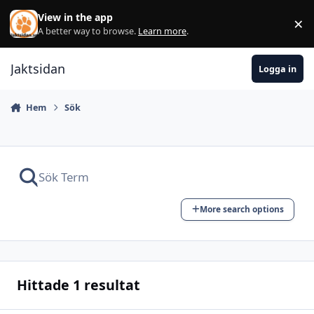
Hoppa till innehåll
View in the app
×
Di
A better way to browse.
Learn more
.
Jaktsidan
Logga in
Hem
Sök
More search options
Hittade 1 resultat