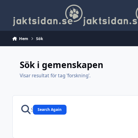
Hoppa till innehåll
Hem
Sök
Sök i gemenskapen
Visar resultat för tag 'forskning'.
Search Again