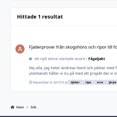
Hittade 1 resultat
Fjäderprover från skogshöns och ripor till forskning?
Fjäderprover från skogshöns och ripor till f
ett nytt ämne startade anord i
Fågeljakt
Hej alla, Jag heter Andreas Nord och jobbar med få
utomlands håller vi nu på med ett projekt där vi vil
December 4, 2015
10 yr
tjäder
ripa
orre
järpe
Hem
Sök