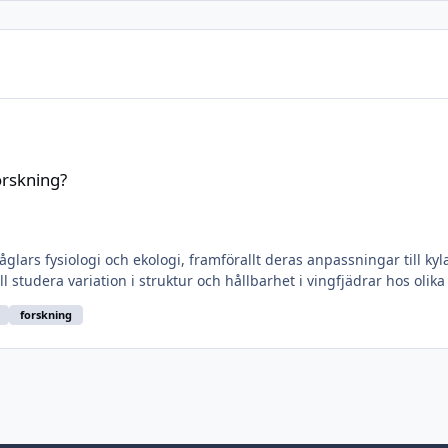
orskning?
glars fysiologi och ekologi, framförallt deras anpassningar till ky
l studera variation i struktur och hållbarhet i vingfjädrar hos olika a
forskning