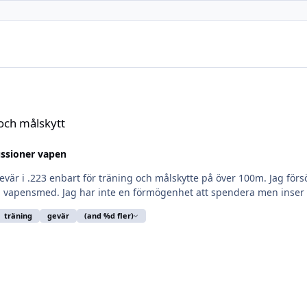
 och målskytt
ussioner vapen
gevär i .223 enbart för träning och målskytte på över 100m. Jag fö
 vapensmed. Jag har inte en förmögenhet att spendera men inser att
träning
gevär
(and %d fler)