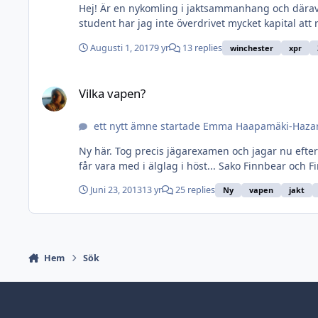
Hej! Är en nykomling i jaktsammanhang och därav 
student har jag inte överdrivet mycket kapital att 
Augusti 1, 2017
9 yr
13 replies
winchester
xpr
Vilka vapen?
Vilka vapen?
ett nytt ämne startade Emma Haapamäki-Haza
Ny här. Tog precis jägarexamen och jagar nu efter
får vara med i älglag i höst... Sako Finnbear och F
Juni 23, 2013
13 yr
25 replies
Ny
vapen
jakt
Hem
Sök