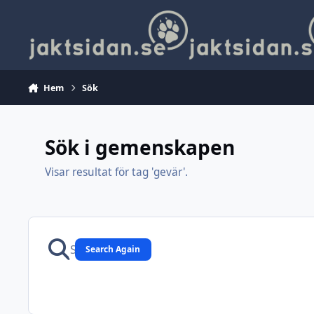
Hoppa till innehåll
Hem
Sök
Sök i gemenskapen
Visar resultat för tag 'gevär'.
Search Again