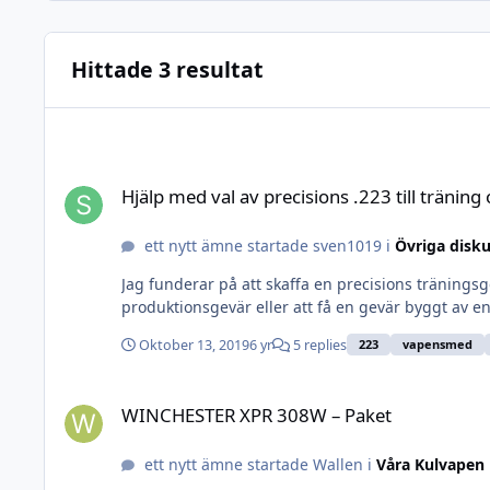
Hittade 3 resultat
Hjälp med val av precisions .223 till träning och målskytt
Hjälp med val av precisions .223 till träning
ett nytt ämne startade sven1019 i
Övriga disk
Jag funderar på att skaffa en precisions tränings
produktionsgevär eller att få en gevär byggt av en
Oktober 13, 2019
6 yr
5 replies
223
vapensmed
WINCHESTER XPR 308W – Paket
WINCHESTER XPR 308W – Paket
ett nytt ämne startade Wallen i
Våra Kulvapen