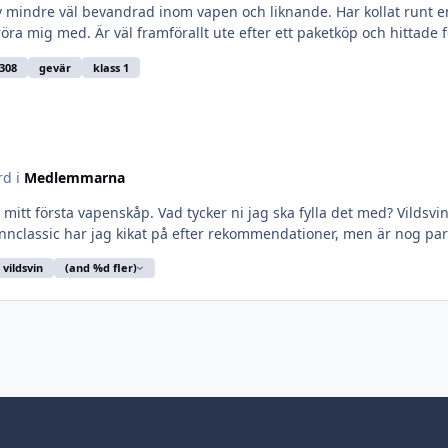
mindre väl bevandrad inom vapen och liknande. Har kollat runt e
röra mig med. Är väl framförallt ute efter ett paketköp och hittade f
308
gevär
klass 1
rd i
Medlemmarna
 mitt första vapenskåp. Vad tycker ni jag ska fylla det med? Vilds
innclassic har jag kikat på efter rekommendationer, men är nog parti
vildsvin
(and %d fler)