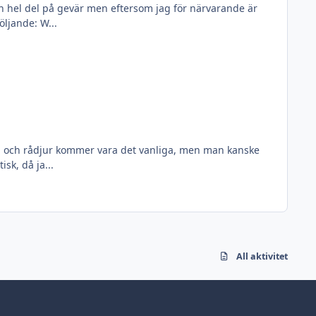
n hel del på gevär men eftersom jag för närvarande är
öljande: W...
vin och rådjur kommer vara det vanliga, men man kanske
sk, då ja...
All aktivitet