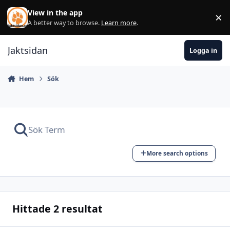
Hoppa till innehåll
View in the app
×
Di
A better way to browse.
Learn more
.
Jaktsidan
Logga in
Hem
Sök
More search options
Hittade 2 resultat