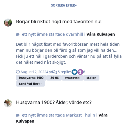
SORTERA EFTER
Börjar bli riktigt nöjd med favoriten nu!
Börjar bli riktigt nöjd med favoriten nu!
ett nytt ämne startade qvarnhill i
Våra Kulvapen
Det blir något fixat med favoritbössan mest hela tiden
men nu börjar den bli färdig så som jag vill ha den...
Fick ju ett hål i garderoben och väntar nu på att få fylla
det hålet med nå't skojigt.
Augusti 2, 2022
4 yr
5 replies
6
husqvarna 1900
.30-06
swarovski
stalon
(and %d fler)
Husqvarna 1900? Ålder, värde etc?
Husqvarna 1900? Ålder, värde etc?
ett nytt ämne startade Markust Thulin i
Våra
Kulvapen