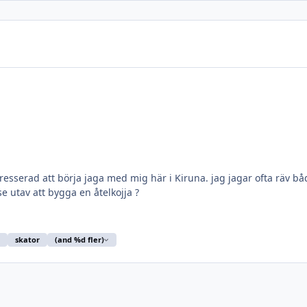
tresserad att börja jaga med mig här i Kiruna. jag jagar ofta räv b
se utav att bygga en åtelkojja ?
skator
(and %d fler)