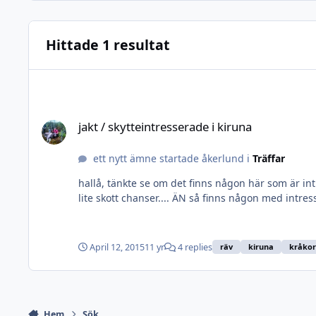
Hittade 1 resultat
jakt / skytteintresserade i kiruna
jakt / skytteintresserade i kiruna
ett nytt ämne startade åkerlund i
Träffar
hallå, tänkte se om det finns någon här som är in
lite skott chanser.... ÄN så finns någon med intres
April 12, 2015
11 yr
4 replies
räv
kiruna
kråkor
Hem
Sök