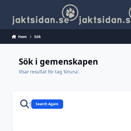
Hoppa till innehåll
Hem
Sök
Sök i gemenskapen
Visar resultat för tag 'kiruna'.
Search Again