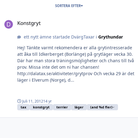
SORTERA EFTER
Konstgryt
Konstgryt
ett nytt ämne startade DvärgTaxar i
Grythundar
Hej! Tänkte varmt rekomendera er alla grytintresserade
att åka till Idkerberget (Borlänge) på grytläger vecka 30.
Där har man stora träningsmöjligheter och chans till två
prov. Missa inte det om ni har chansen!
http://dalatax.se/aktiviteter/grytprov Och vecka 29 är det
läger i Elverum (Norge), d...
Juli 11, 2012
14 yr
tax
konstgryt
terrier
läger
(and %d fler)