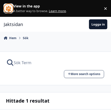
Hoppa till innehåll
View in the app
×
Di
A better way to browse.
Learn more
.
Jaktsidan
Logga in
Hem
Sök
More search options
Hittade 1 resultat