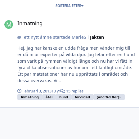
SORTERA EFTER
Inmatning
Inmatning
ett nytt ämne startade MarieS i
Jakten
Hej, jag har kanske en udda fråga men vänder mig till
er då ni är experter på vilda djur. Jag letar efter en hund
som varit på rymmen väldigt länge och nu har vi fått in
fyra olika observationer av honom i ett lantligt område.
Ett par matstationer har nu upprättats i området och
dessa övervakas. Vi...
Februari 3, 2013
13 yr
15 replies
Inmatning
åtel
hund
förvildad
(and %d fler)