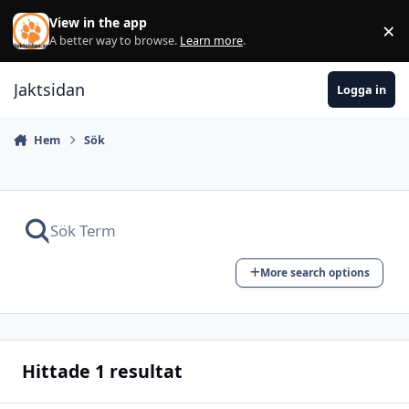
Hoppa till innehåll
View in the app
×
Di
A better way to browse.
Learn more
.
Jaktsidan
Logga in
Hem
Sök
More search options
Hittade 1 resultat