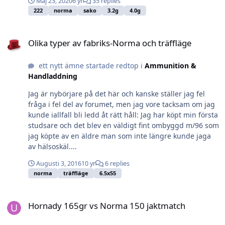
Maj 23, 2020
6 yr
35 replies
222
norma
sako
3.2g
4.0g
Olika typer av fabriks-Norma och träffläge
Olika typer av fabriks-Norma och träffläge
ett nytt ämne startade redtop i
Ammunition &
Handladdning
Jag är nybörjare på det här och kanske ställer jag fel
fråga i fel del av forumet, men jag vore tacksam om jag
kunde iallfall bli ledd åt rätt håll: Jag har köpt min första
studsare och det blev en väldigt fint ombyggd m/96 som
jag köpte av en äldre man som inte längre kunde jaga
av hälsoskäl....
Augusti 3, 2016
10 yr
6 replies
norma
träffläge
6.5x55
Hornady 165gr vs Norma 150 jaktmatch
Hornady 165gr vs Norma 150 jaktmatch