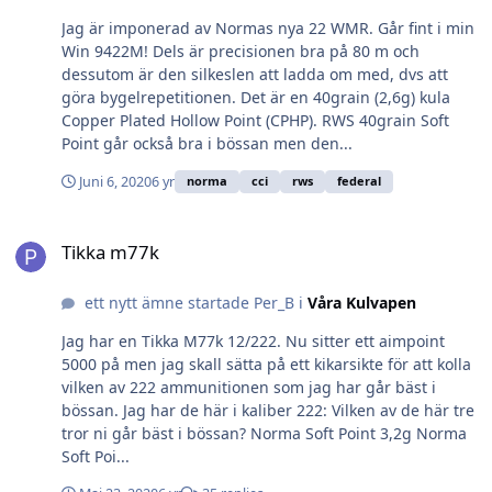
Jag är imponerad av Normas nya 22 WMR. Går fint i min
Win 9422M! Dels är precisionen bra på 80 m och
dessutom är den silkeslen att ladda om med, dvs att
göra bygelrepetitionen. Det är en 40grain (2,6g) kula
Copper Plated Hollow Point (CPHP). RWS 40grain Soft
Point går också bra i bössan men den...
Juni 6, 2020
6 yr
norma
cci
rws
federal
Tikka m77k
Tikka m77k
ett nytt ämne startade Per_B i
Våra Kulvapen
Jag har en Tikka M77k 12/222. Nu sitter ett aimpoint
5000 på men jag skall sätta på ett kikarsikte för att kolla
vilken av 222 ammunitionen som jag har går bäst i
bössan. Jag har de här i kaliber 222: Vilken av de här tre
tror ni går bäst i bössan? Norma Soft Point 3,2g Norma
Soft Poi...