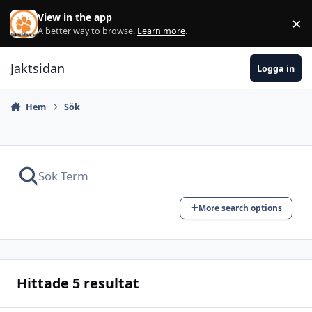
Hoppa till innehåll
View in the app
×
Di
A better way to browse.
Learn more
.
Jaktsidan
Logga in
Hem
Sök
More search options
Hittade 5 resultat