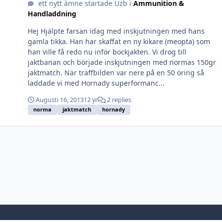
ett nytt ämne startade Uzb i
Ammunition &
Handladdning
Hej Hjälpte farsan idag med inskjutningen med hans
gamla tikka. Han har skaffat en ny kikare (meopta) som
han ville få redo nu inför bockjakten. Vi drog till
jaktbanan och började inskjutningen med normas 150gr
jaktmatch. När träffbilden var nere på en 50 öring så
laddade vi med Hornady superformanc...
Augusti 16, 2013
12 yr
2 replies
norma
jaktmatch
hornady