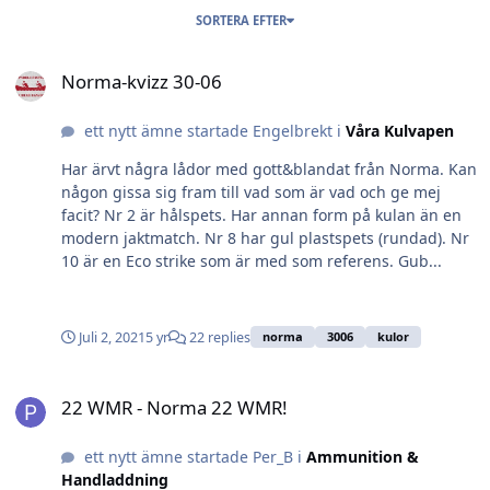
SORTERA EFTER
Norma-kvizz 30-06
Norma-kvizz 30-06
ett nytt ämne startade Engelbrekt i
Våra Kulvapen
Har ärvt några lådor med gott&blandat från Norma. Kan
någon gissa sig fram till vad som är vad och ge mej
facit? Nr 2 är hålspets. Har annan form på kulan än en
modern jaktmatch. Nr 8 har gul plastspets (rundad). Nr
10 är en Eco strike som är med som referens. Gub...
Juli 2, 2021
5 yr
22 replies
norma
3006
kulor
22 WMR - Norma 22 WMR!
22 WMR - Norma 22 WMR!
ett nytt ämne startade Per_B i
Ammunition &
Handladdning