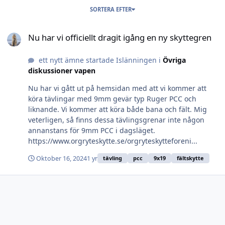
SORTERA EFTER
Nu har vi officiellt dragit igång en ny skyttegren
Nu har vi officiellt dragit igång en ny skyttegren
ett nytt ämne startade Islänningen i
Övriga
diskussioner vapen
Nu har vi gått ut på hemsidan med att vi kommer att
köra tävlingar med 9mm gevär typ Ruger PCC och
liknande. Vi kommer att köra både bana och fält. Mig
veterligen, så finns dessa tävlingsgrenar inte någon
annanstans för 9mm PCC i dagsläget.
https://www.orgryteskytte.se/orgryteskytteforeni...
Oktober 16, 2024
1 yr
tävling
pcc
9x19
fältskytte