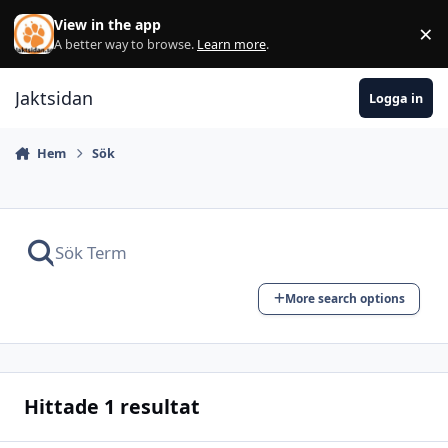
Hoppa till innehåll
View in the app
×
Di
A better way to browse.
Learn more
.
Jaktsidan
Logga in
Hem
Sök
More search options
Hittade 1 resultat