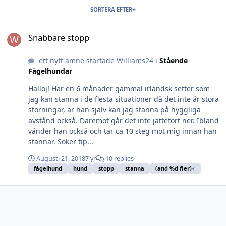
SORTERA EFTER
Snabbare stopp
Snabbare stopp
ett nytt ämne startade Williams24 i
Stående
Fågelhundar
Halloj! Har en 6 månader gammal irländsk setter som
jag kan stanna i de flesta situationer då det inte är stora
störningar, är han själv kan jag stanna på hyggliga
avstånd också. Däremot går det inte jättefort ner. Ibland
vänder han också och tar ca 10 steg mot mig innan han
stannar. Söker tip...
Augusti 21, 2018
7 yr
10 replies
fågelhund
hund
stopp
stanna
(and %d fler)