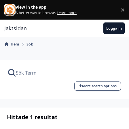
Hoppa till innehåll
View in the app
×
Di
A better way to browse.
Learn more
.
Jaktsidan
Logga in
Hem
Sök
More search options
Hittade 1 resultat