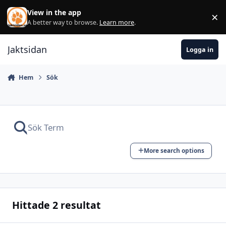
Hoppa till innehåll
View in the app
×
Di
A better way to browse.
Learn more
.
Jaktsidan
Logga in
Hem
Sök
More search options
Hittade 2 resultat