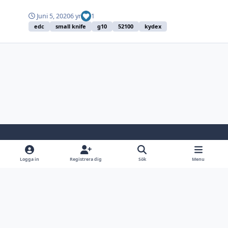
Juni 5, 2020
6 yr
1
edc
small knife
g10
52100
kydex
Light Mode
Dark Mode
System Preference
Logga in
Registrera dig
Sök
Menu
Språk
Kontakta oss
Cookies
Jaktsidan.se
Powered by
Invision Community