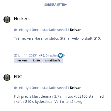
SORTERA EFTER
Neckers
Neckers
ett nytt ämne startade seved i
Knivar
Två neckers klara för slidor. Stål är Aeb-l o skaft G10.
Juni 14, 2025
1 yr
5 replies
6
neckers
knife
small knife
EDC
EDC
ett nytt ämne startade seved i
Knivar
Fick precis klart denna i 3,7 mm tjockt 52100 stål, med
skaft i G10 o kydexslida. Vart inte så tokig.