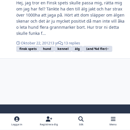
Hej, jag tror en Finsk spets skulle passa mig, rätta mig
om jag har fel? Tänkte ha den till älg jakt och har strax
över 1000ha att jaga på. Hört att dom släpper om älgen
skenar och det är ju mycket positivt då man inte vill åka
o leta hund flera grannmarker bort. Hur tror ni detta
skulle funka f...
Oktober 22, 2012
13 yr
13 replies
finsk spets
hund
kennel
älg
(and %d fler)
Light Mode
Dark Mode
System Preference
Logga in
Registrera dig
Sök
Menu