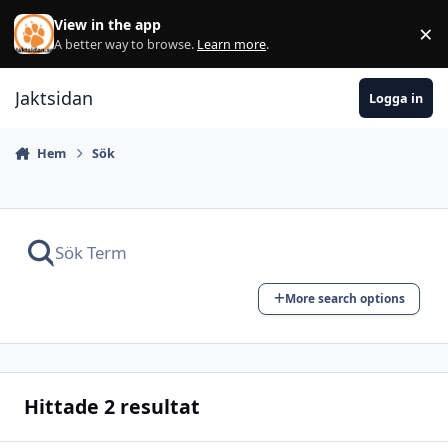
Hoppa till innehåll
View in the app
×
Di
A better way to browse.
Learn more
.
Jaktsidan
Logga in
Hem
Sök
More search options
Hittade 2 resultat