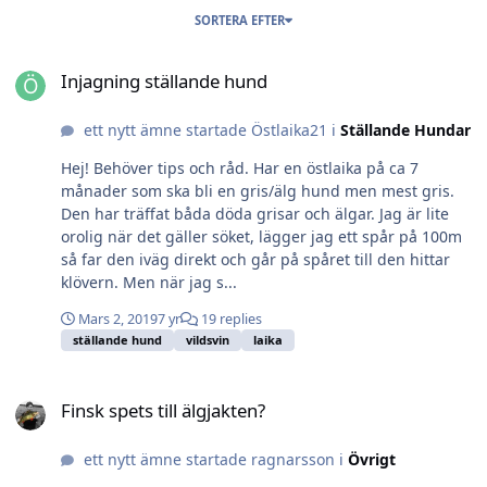
SORTERA EFTER
Injagning ställande hund
Injagning ställande hund
ett nytt ämne startade Östlaika21 i
Ställande Hundar
Hej! Behöver tips och råd. Har en östlaika på ca 7
månader som ska bli en gris/älg hund men mest gris.
Den har träffat båda döda grisar och älgar. Jag är lite
orolig när det gäller söket, lägger jag ett spår på 100m
så far den iväg direkt och går på spåret till den hittar
klövern. Men när jag s...
Mars 2, 2019
7 yr
19 replies
ställande hund
vildsvin
laika
Finsk spets till älgjakten?
Finsk spets till älgjakten?
ett nytt ämne startade ragnarsson i
Övrigt