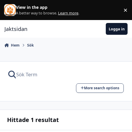
Hoppa till innehåll
View in the app
×
Di
A better way to browse.
Learn more
.
Jaktsidan
Logga in
Hem
Sök
More search options
Hittade 1 resultat