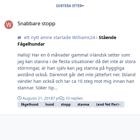
SORTERA EFTER
Snabbare stopp
Snabbare stopp
ett nytt ämne startade Williams24 i
Stående
Fågelhundar
Halloj! Har en 6 månader gammal irländsk setter som
jag kan stanna i de flesta situationer då det inte är stora
störningar, är han själv kan jag stanna på hyggliga
avstånd också. Däremot går det inte jättefort ner. Ibland
vänder han också och tar ca 10 steg mot mig innan han
stannar. Söker tip...
Augusti 21, 2018
7 yr
10 replies
fågelhund
hund
stopp
stanna
(and %d fler)