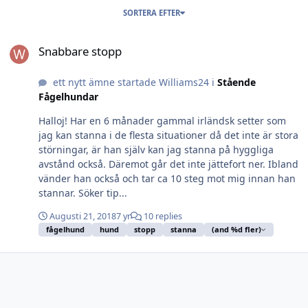
SORTERA EFTER
Snabbare stopp
Snabbare stopp
ett nytt ämne startade Williams24 i
Stående
Fågelhundar
Halloj! Har en 6 månader gammal irländsk setter som
jag kan stanna i de flesta situationer då det inte är stora
störningar, är han själv kan jag stanna på hyggliga
avstånd också. Däremot går det inte jättefort ner. Ibland
vänder han också och tar ca 10 steg mot mig innan han
stannar. Söker tip...
Augusti 21, 2018
7 yr
10 replies
fågelhund
hund
stopp
stanna
(and %d fler)