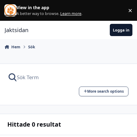
Hoppa till innehåll
View in the app
×
Di
A better way to browse.
Learn more
.
Jaktsidan
Logga in
Hem
Sök
More search options
Hittade 0 resultat