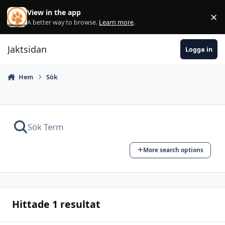
Hoppa till innehåll
View in the app
×
Di
A better way to browse.
Learn more
.
Jaktsidan
Logga in
Hem
Sök
More search options
Hittade 1 resultat