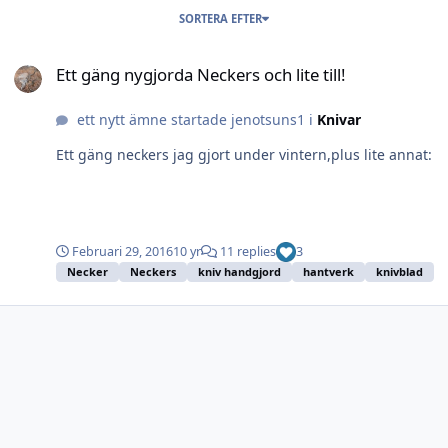
SORTERA EFTER
Ett gäng nygjorda Neckers och lite till!
Ett gäng nygjorda Neckers och lite till!
ett nytt ämne startade jenotsuns1 i
Knivar
Ett gäng neckers jag gjort under vintern,plus lite annat:
Februari 29, 2016
10 yr
11 replies
3
Necker
Neckers
kniv handgjord
hantverk
knivblad