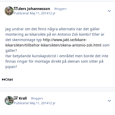
Anders Johannesson
Autho
Bloggers
Publicerat
Maj 11, 2014
12 yr
Jag undrar om det finns några alternativ när det gäller
montering av kikarsikte på en Antonio Zoli kombi? Eller är
det skenmontage typ
http://www.jakt.se/kikare-
kikarsikten/tillbehor-kikarsikten/skena-antonio-zoli.html
som
gäller?
Har betydande kunskapsbrist i området men borde det inte
finnas ringar för montage direkt på skenan som sitter på
pipan?
Citat
Dr Krall
Autho
Bloggers
Publicerat
Maj 11, 2014
12 yr