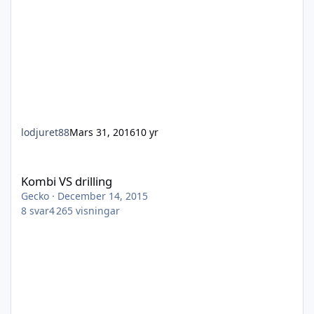
lodjuret88
Mars 31, 2016
10 yr
Kombi VS drilling
Kombi VS drilling
Gecko
·
December 14, 2015
8
svar
4 265
visningar