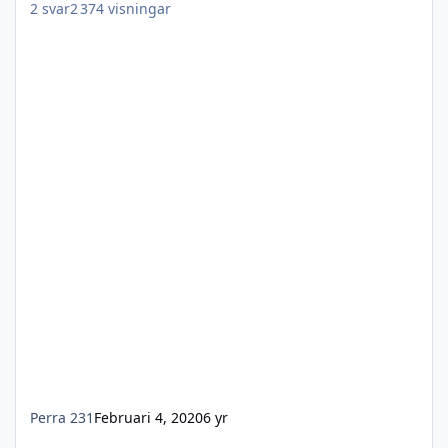
2
svar
2 374
visningar
Perra 231
Februari 4, 2020
6 yr