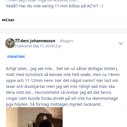
Vadå!? Har du inte vanlig 11 mm kilbas på AZ'n!? :-/
Citat
Anders Johannesson
Autho
Bloggers
Publicerat
Maj 17, 2014
12 yr
FÖRFATTARE
Ärligt talat... Jag vet inte... Det ser ut såhär (bifogar bilder),
mätt med tumstock så kanske inte helt exakt, men ca 14mm
uppe och 11-12mm nere. Har det något namn? Har läst om
laxar och duvstjärtar men jag vet inte riktigt vad man ska
likna mitt vid... Hursomhelst så önskar jag att det fanns
ringar som kunde funka direkt på vill inte ha skenmontage
pga höjden. Så förslag mottages mycket tacksamt.