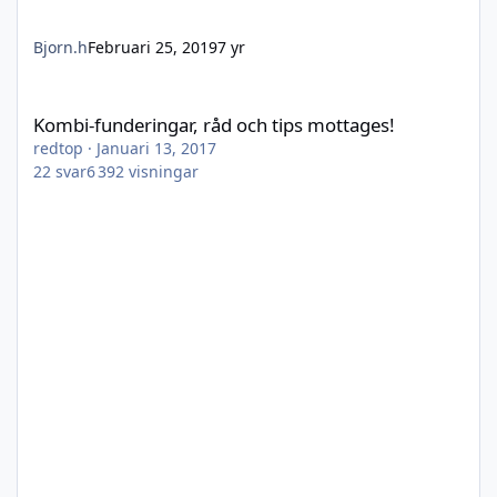
Bjorn.h
Februari 25, 2019
7 yr
Kombi-funderingar, råd och tips mottages!
Kombi-funderingar, råd och tips mottages!
redtop
·
Januari 13, 2017
22
svar
6 392
visningar