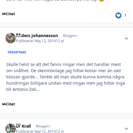
Citat
1
Anders Johannesson
Autho
Bloggers
Publicerat
Maj 12, 2014
12 yr
FÖRFATTARE
Skulle helst se att det fanns ringar men det handlar mest
om snålhet. De skenmontage jag hittat kostar mer än vad
bössan gjorde... Tänkte att man skulle kunna komma några
hundringar billigare undan med ringar men jag hittar inga
till Antonio Zoli...
Citat
Dr Krall
Autho
Bloggers
Publicerat
Maj 12, 2014
12 yr