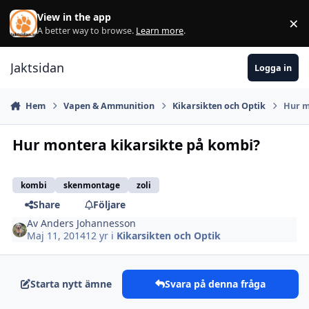
Hoppa till innehåll
View in the app
×
Di
A better way to browse.
Learn more
.
Jaktsidan
Logga in
Hem
Vapen & Ammunition
Kikarsikten och Optik
Hur m
Hur montera kikarsikte på kombi?
kombi
skenmontage
zoli
Share
Följare
Av
Anders Johannesson
Maj 11, 2014
12 yr
i
Kikarsikten och Optik
Starta nytt ämne
Svara på denna fråga