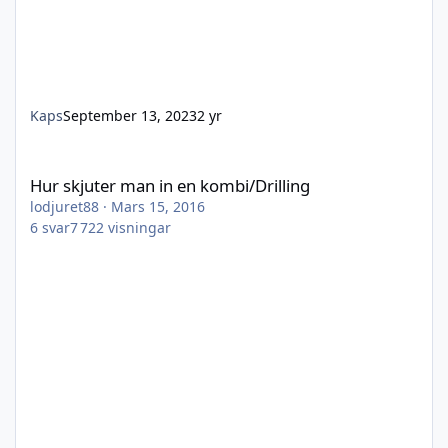
Kaps
September 13, 2023
2 yr
Hur skjuter man in en kombi/Drilling
Hur skjuter man in en kombi/Drilling
lodjuret88
·
Mars 15, 2016
6
svar
7 722
visningar