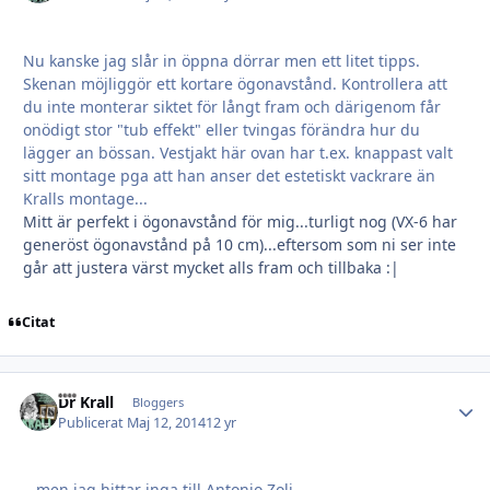
Nu kanske jag slår in öppna dörrar men ett litet tipps.
Skenan möjliggör ett kortare ögonavstånd. Kontrollera att
du inte monterar siktet för långt fram och därigenom får
onödigt stor "tub effekt" eller tvingas förändra hur du
lägger an bössan. Vestjakt här ovan har t.ex. knappast valt
sitt montage pga att han anser det estetiskt vackrare än
Kralls montage...
Mitt är perfekt i ögonavstånd för mig...turligt nog (VX-6 har
generöst ögonavstånd på 10 cm)...eftersom som ni ser inte
går att justera värst mycket alls fram och tillbaka :|
Citat
Dr Krall
Autho
Bloggers
Publicerat
Maj 12, 2014
12 yr
...men jag hittar inga till Antonio Zoli...