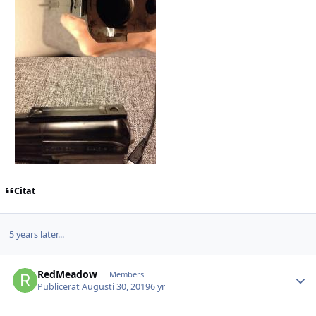
Citat
5 years later...
RedMeadow
Autho
Members
Publicerat
Augusti 30, 2019
6 yr