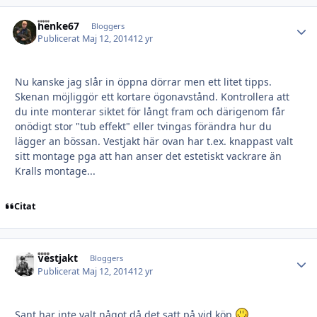
henke67
Autho
Bloggers
Publicerat
Maj 12, 2014
12 yr
Nu kanske jag slår in öppna dörrar men ett litet tipps.
Skenan möjliggör ett kortare ögonavstånd. Kontrollera att
du inte monterar siktet för långt fram och därigenom får
onödigt stor "tub effekt" eller tvingas förändra hur du
lägger an bössan. Vestjakt här ovan har t.ex. knappast valt
sitt montage pga att han anser det estetiskt vackrare än
Kralls montage...
Citat
Vestjakt
Autho
Bloggers
Publicerat
Maj 12, 2014
12 yr
Sant har inte valt något då det satt på vid köp