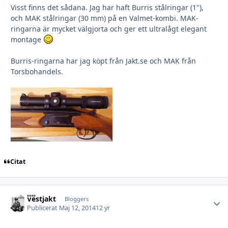
Visst finns det sådana. Jag har haft Burris stålringar (1"),
och MAK stålringar (30 mm) på en Valmet-kombi. MAK-
ringarna är mycket välgjorta och ger ett ultralågt elegant
montage
Burris-ringarna har jag köpt från Jakt.se och MAK från
Torsbohandels.
Citat
Vestjakt
Autho
Bloggers
Publicerat
Maj 12, 2014
12 yr