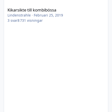
Kikarsikte till kombibössa
Kikarsikte till kombibössa
Lindenstrahle
·
Februari 25, 2019
3
svar
8 731
visningar