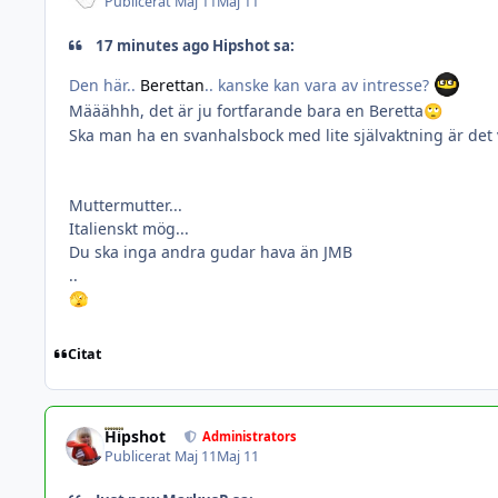
Publicerat
Maj 11
Maj 11
17 minutes ago Hipshot sa:
Den här..
Berettan
.. kanske kan vara av intresse?
Määähhh, det är ju fortfarande bara en Beretta
🙄
Ska man ha en svanhalsbock med lite självaktning är de
Muttermutter...
Italienskt mög...
Du ska inga andra gudar hava än JMB
..
🫣
Citat
Hipshot
Administrators
Publicerat
Maj 11
Maj 11