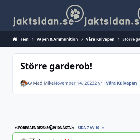
Hoppa till innehåll
Hem
Vapen & Ammunition
Våra Kulvapen
Större g
Större garderob!
Av
Mad Mike
November 14, 2023
2 yr
i
Våra Kulvapen
FÖRSTA SIDAN
SISTA SIDAN
FÖREGÅENDE
2
3
4
5
6
7
8
9
10
NÄSTA
SIDA 7 AV 10