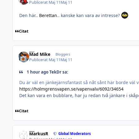
Publicerat
Maj 11
Maj 11
Den här..
Berettan
.. kanske kan vara av intresse?
Citat
Mad Mike
Bloggers
Publicerat
Maj 11
Maj 11
1 hour ago TekDr sa:
Du är väl en jänkejärnsfantast så nåt sånt här borde väl v
https://holmgrensvapen.se/vapenvalv/6092/34654
Det kan vara en bubblare, har ju redan två jänkare i skåpe
Citat
MarkusR
Global Moderators