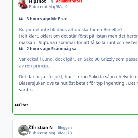
Hipshot
Administrators
Publicerat
Maj 9
Maj 9
3 hours ago Mr P sa:
Börjar det inte bli dags att du skaffar en Benellin?
Helt klart, oklart om det står först på listan men det ber
mässan i Sigtuna i sommar för att få kolla runt och ev test
2 hours ago Skånepåg sa:
Var också i Lund, dock igår.. en Sako 90 Grizzly som passade
av ren princip.
Det där är ju så sjukt, hur f-n kan Sako ta så in i helvete
Blasersjukan dvs ta hutlöst betalt för typ ingenting.. Det 
värde..
Citat
Christian N
Bloggers
Publicerat
Maj 10
Maj 10