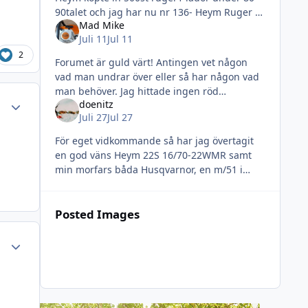
90talet och jag har nu nr 136- Heym Ruger 1
Mad Mike
i 6.5x55. Lådan plockade dom ner och bytte
Juli 11
Jul 11
vissa delar samt facettslipade
2
Forumet är guld värt! Antingen vet någon
vad man undrar över eller så har någon vad
man behöver. Jag hittade ingen röd
Author stats
doenitz
bakkappa när jag letade men @Jenseff hade
Juli 27
Jul 27
vad jag behövde. Så här blev det.
För eget vidkommande så har jag övertagit
en god väns Heym 22S 16/70-22WMR samt
min morfars båda Husqvarnor, en m/51 i
12/65 och en m/46A i 9,3X57. Den senare blir
med reflexsikte ett bra drevjaktskom
Posted Images
Author stats