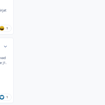
rjat
1
Author stats
 vad
e J1.
1