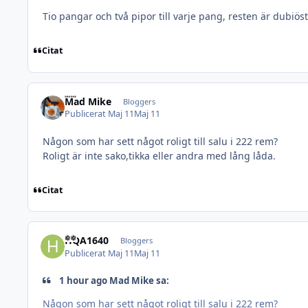
Tio pangar och två pipor till varje pang, resten är dubiös
Citat
Mad Mike
Bloggers
Publicerat
Maj 11
Maj 11
Någon som har sett något roligt till salu i 222 rem?
Roligt är inte sako,tikka eller andra med lång låda.
Citat
HQA1640
Bloggers
Publicerat
Maj 11
Maj 11
1 hour ago Mad Mike sa:
Någon som har sett något roligt till salu i 222 rem?