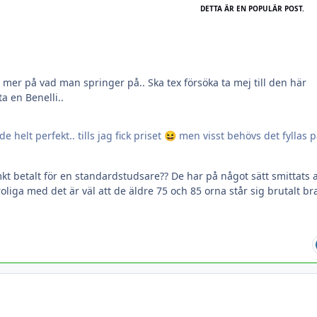
DETTA ÄR EN POPULÄR POST.
or mer på vad man springer på.. Ska tex försöka ta mej till den här
a en Benelli..
 helt perfekt.. tills jag fick priset
men visst behövs det fyllas p
😆
 mkt betalt för en standardstudsare?? De har på något sätt smittats 
roliga med det är väl att de äldre 75 och 85 orna står sig brutalt bra