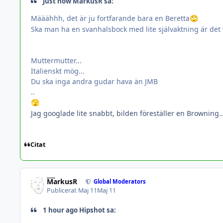
Just now MarkusR sa:
Määähhh, det är ju fortfarande bara en Beretta
🙄
Ska man ha en svanhalsbock med lite självaktning är de
Muttermutter...
Italienskt mög...
Du ska inga andra gudar hava än JMB
..
🫣
Jag googlade lite snabbt, bilden föreställer en Browning..
Citat
MarkusR
Global Moderators
Publicerat
Maj 11
Maj 11
1 hour ago Hipshot sa: