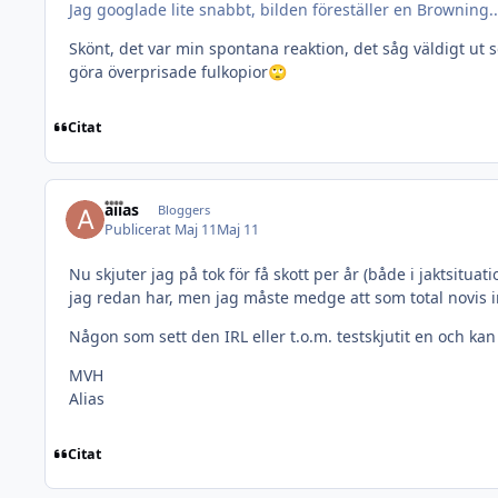
Jag googlade lite snabbt, bilden föreställer en Browning..
Skönt, det var min spontana reaktion, det såg väldigt u
göra överprisade fulkopior
🙄
Citat
alias
Bloggers
Publicerat
Maj 11
Maj 11
Nu skjuter jag på tok för få skott per år (både i jaktsitua
jag redan har, men jag måste medge att som total novis i
Någon som sett den IRL eller t.o.m. testskjutit en och k
MVH
Alias
Citat