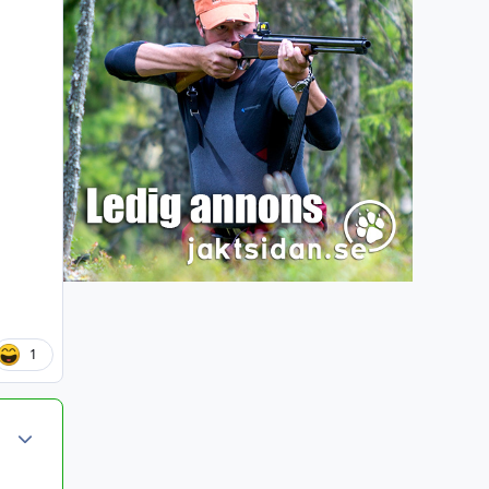
1
Author stats