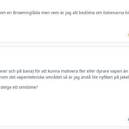
t som en Browninglåda men vem är jag att bedöma om italienarna bö
tioner och på bana) för att kunna motivera fler eller dyrare vapen än
nom det vapentekniska området så är jag ändå lite nyfiken på Jakel
an delge ett omdöme?