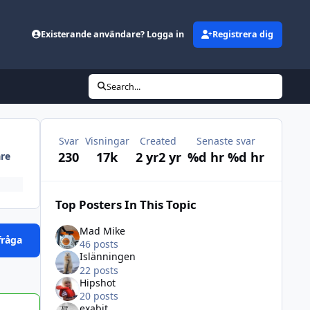
Existerande användare? Logga in
Registrera dig
Search...
Svar
Visningar
Created
Senaste svar
230
17k
2 yr
2 yr
%d hr
%d hr
are
Top Posters In This Topic
Mad Mike
fråga
46 posts
Islänningen
22 posts
Hipshot
20 posts
exabit