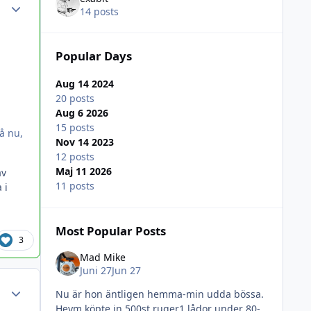
Author stats
14 posts
Popular Days
Aug 14 2024
20 posts
Aug 6 2026
15 posts
å nu,
Nov 14 2023
12 posts
Maj 11 2026
av
11 posts
 i
Most Popular Posts
3
Mad Mike
Juni 27
Jun 27
Author stats
Nu är hon äntligen hemma-min udda bössa.
Heym köpte in 500st ruger1 lådor under 80-