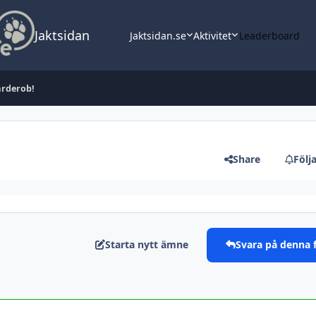
Jaktsidan
Jaktsidan.se
Aktivitet
Leaderboard
arderob!
Share
Följ
Starta nytt ämne
Svara på denna 