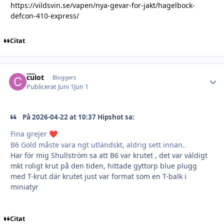
https://vildsvin.se/vapen/nya-gevar-for-jakt/hagelbock-
defcon-410-express/
Citat
culot
Autho
Bloggers
Publicerat
Juni 1
Jun 1
På 2026-04-22 at 10:37 Hipshot sa:
Fina grejer
❤️
B6 Gold måste vara ngt utländskt, aldrig sett innan..
Har för mig Shullström sa att B6 var krutet , det var väldigt
mkt roligt krut på den tiden, hittade gyttorp blue plugg
med T-krut där krutet just var format som en T-balk i
miniatyr
Citat