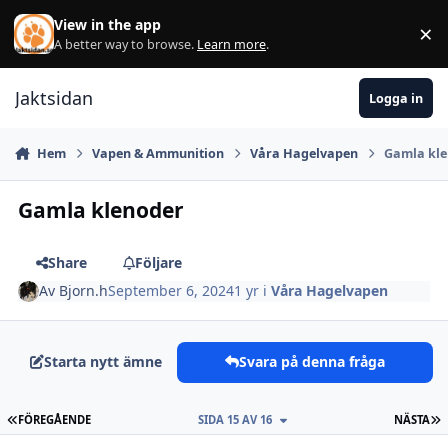
Hoppa till innehåll
View in the app
×
Di
A better way to browse.
Learn more
.
Jaktsidan
Logga in
Hem
Vapen & Ammunition
Våra Hagelvapen
Gamla kl
Gamla klenoder
Share
Följare
Av
Bjorn.h
September 6, 2024
1 yr
i
Våra Hagelvapen
Starta nytt ämne
Svara på denna fråga
FÖRSTA SIDAN
S
FÖREGÅENDE
SIDA 15 AV 16
NÄSTA