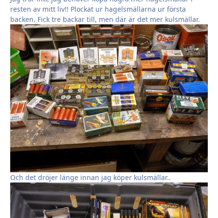
resten av mitt liv!! Plockat ur hagelsmällarna ur första
backen. Fick tre backar till, men där är det mer kulsmällar.
Och det dröjer länge innan jag köper kulsmällar..