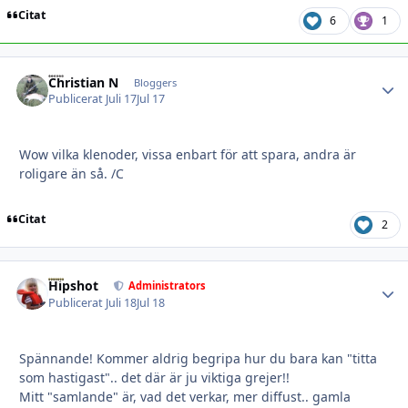
Citat
6
1
Christian N
Autho
Bloggers
Publicerat
Juli 17
Jul 17
Wow vilka klenoder, vissa enbart för att spara, andra är
roligare än så. /C
Citat
2
Hipshot
Autho
Administrators
Publicerat
Juli 18
Jul 18
Spännande! Kommer aldrig begripa hur du bara kan "titta
som hastigast".. det där är ju viktiga grejer!!
Mitt "samlande" är, vad det verkar, mer diffust.. gamla