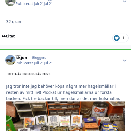
Publicerat
Juli 21
Jul 21
32 gram
Citat
1
kkjon
Autho
Bloggers
Publicerat
Juli 21
Jul 21
DETTA ÄR EN POPULÄR POST.
Jag tror inte jag behöver köpa några mer hagelsmällar i
resten av mitt liv!! Plockat ur hagelsmällarna ur första
backen. Fick tre backar till, men där är det mer kulsmällar.