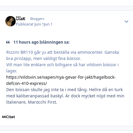
OlaK
Autho
Bloggers
Publicerat
Juni 1
Jun 1
11 hours ago Islänningen sa:
Rizzini BR110 går ju att beställa via ammocenter. Ganska
bra prislapp, men väldigt fina bössor.
Vill man lite enklare och billigare så har vildsvin bössor i
lager.
https://vildsvin.se/vapen/nya-gevar-for-jakt/hagelbock-
defcon-410-express/
Den bössan skulle jag inte ta i med tång. Hellre då en turk
med kaliberanpassad baskyl. Är dock mycket nöjd med min
Italienare, Marocchi First.
Citat