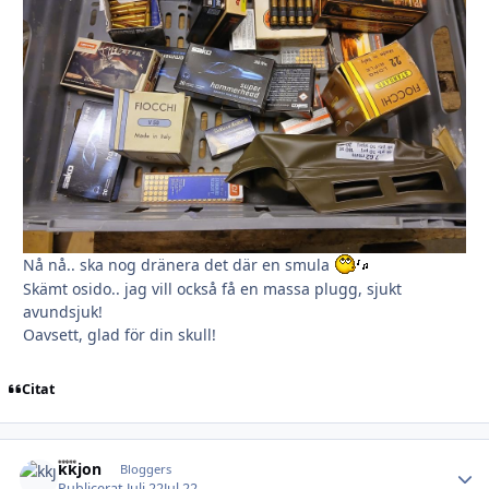
Nå nå.. ska nog dränera det där en smula
Skämt osido.. jag vill också få en massa plugg, sjukt
avundsjuk!
Oavsett, glad för din skull!
Citat
kkjon
Autho
Bloggers
Publicerat
Juli 22
Jul 22