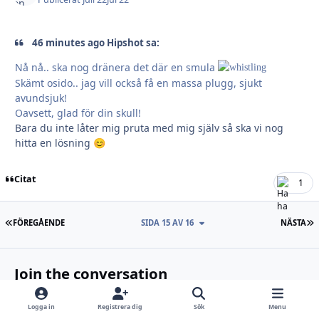
46 minutes ago Hipshot sa:
Nå nå.. ska nog dränera det där en smula
Skämt osido.. jag vill också få en massa plugg, sjukt
avundsjuk!
Oavsett, glad för din skull!
Bara du inte låter mig pruta med mig själv så ska vi nog
hitta en lösning
😊
Citat
1
FÖRSTA SIDAN
S
FÖREGÅENDE
SIDA 15 AV 16
NÄSTA
Join the conversation
You can post now and register later. If you have an account,
sign in now
to post with your account.
Logga in
Registrera dig
Sök
Menu