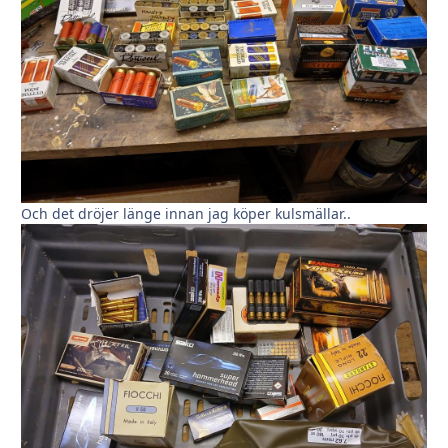
Och det dröjer länge innan jag köper kulsmällar..