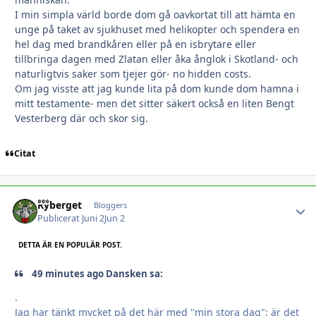
I min simpla värld borde dom gå oavkortat till att hämta en
unge på taket av sjukhuset med helikopter och spendera en
hel dag med brandkåren eller på en isbrytare eller
tillbringa dagen med Zlatan eller åka ånglok i Skotland- och
naturligtvis saker som tjejer gör- no hidden costs.
Om jag visste att jag kunde lita på dom kunde dom hamna i
mitt testamente- men det sitter säkert också en liten Bengt
Vesterberg där och skor sig.
Citat
Ryberget
Autho
Bloggers
Publicerat
Juni 2
Jun 2
DETTA ÄR EN POPULÄR POST.
49 minutes ago Dansken sa:
.
Jag har tänkt mycket på det här med "min stora dag": är det