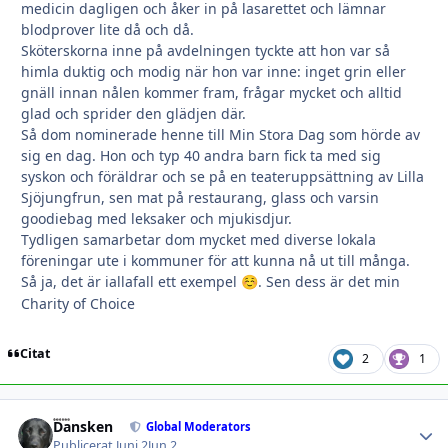
medicin dagligen och åker in på lasarettet och lämnar
blodprover lite då och då.
Sköterskorna inne på avdelningen tyckte att hon var så
himla duktig och modig när hon var inne: inget grin eller
gnäll innan nålen kommer fram, frågar mycket och alltid
glad och sprider den glädjen där.
Så dom nominerade henne till Min Stora Dag som hörde av
sig en dag. Hon och typ 40 andra barn fick ta med sig
syskon och föräldrar och se på en teateruppsättning av Lilla
Sjöjungfrun, sen mat på restaurang, glass och varsin
goodiebag med leksaker och mjukisdjur.
Tydligen samarbetar dom mycket med diverse lokala
föreningar ute i kommuner för att kunna nå ut till många.
Så ja, det är iallafall ett exempel
. Sen dess är det min
☺️
Charity of Choice
Citat
2
1
Dansken
Autho
Global Moderators
Publicerat
Juni 2
Jun 2