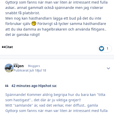
Gyttorp som fanns när man var liten är intressant med fulla
askar.. annat gammalt också spännande men jag riskerar
snabbt få platsbrist.
Men nog kan hästhandlarn lägga ett bud på det du inte
förbrukar själv
Förövrigt så tycker samma hästhandlare
att du ska damma av hagelbrakaren och använda flitigare..
det är ganska roligt!
Citat
1
kkjon
Autho
Bloggers
Publicerat
Juli 18
Jul 18
42 minutes ago Hipshot sa:
Spännande! Kommer aldrig begripa hur du bara kan "titta
som hastigast".. det där är ju viktiga grejer!!
Mitt "samlande" är, vad det verkar, mer diffust.. gamla
Gyttorp som fanns när man var liten är intressant med fulla