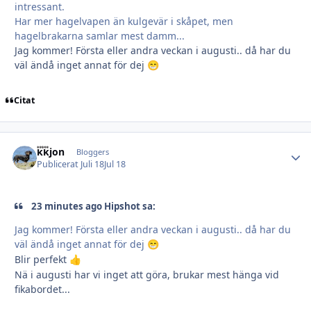
intressant.
Har mer hagelvapen än kulgevär i skåpet, men
hagelbrakarna samlar mest damm...
Jag kommer! Första eller andra veckan i augusti.. då har du
väl ändå inget annat för dej
😁
Citat
kkjon
Autho
Bloggers
Publicerat
Juli 18
Jul 18
23 minutes ago Hipshot sa:
Jag kommer! Första eller andra veckan i augusti.. då har du
väl ändå inget annat för dej
😁
Blir perfekt
👍
Nä i augusti har vi inget att göra, brukar mest hänga vid
fikabordet...