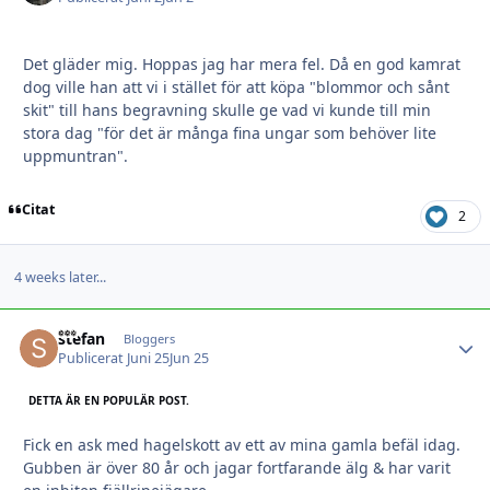
Det gläder mig. Hoppas jag har mera fel. Då en god kamrat
dog ville han att vi i stället för att köpa "blommor och sånt
skit" till hans begravning skulle ge vad vi kunde till min
stora dag "för det är många fina ungar som behöver lite
uppmuntran".
Citat
2
4 weeks later...
stefan
Autho
Bloggers
Publicerat
Juni 25
Jun 25
DETTA ÄR EN POPULÄR POST.
Fick en ask med hagelskott av ett av mina gamla befäl idag.
Gubben är över 80 år och jagar fortfarande älg & har varit