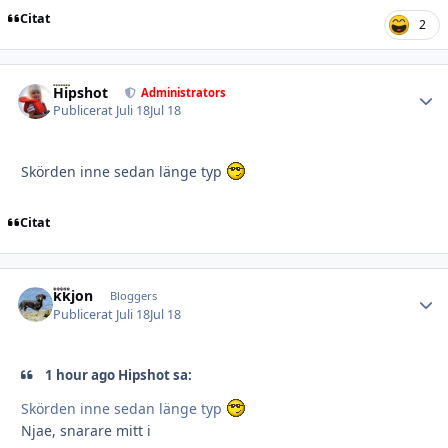
Citat
2
Hipshot
Autho
Administrators
Publicerat
Juli 18
Jul 18
Skörden inne sedan länge typ
Citat
kkjon
Autho
Bloggers
Publicerat
Juli 18
Jul 18
1 hour ago Hipshot sa:
Skörden inne sedan länge typ
Njae, snarare mitt i