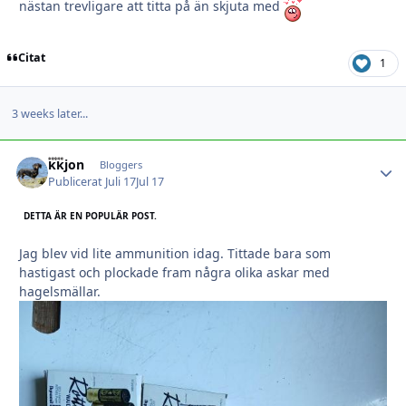
nästan trevligare att titta på än skjuta med
Citat
1
3 weeks later...
kkjon
Autho
Bloggers
Publicerat
Juli 17
Jul 17
DETTA ÄR EN POPULÄR POST.
Jag blev vid lite ammunition idag. Tittade bara som
hastigast och plockade fram några olika askar med
hagelsmällar.