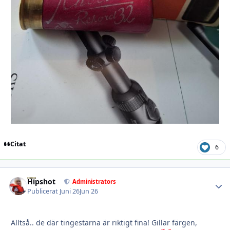
Citat
6
Hipshot
Autho
Administrators
Publicerat
Juni 26
Jun 26
Alltså.. de där tingestarna är riktigt fina! Gillar färgen,