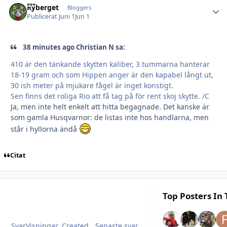
Ryberget
Autho
Bloggers
Publicerat
Juni 1
Jun 1
38 minutes ago Christian N sa:
410 är den tänkande skytten kaliber, 3 tummarna hanterar
18-19 gram och som Hippen anger är den kapabel långt ut,
30 ish meter på mjukare fågel är inget konstigt.
Sen finns det roliga Rio att få tag på för rent skoj skytte. /C
Ja, men inte helt enkelt att hitta begagnade. Det kanske är
som gamla Husqvarnor: de listas inte hos handlarna, men
står i hyllorna ändå
Citat
Top Posters In 
Svar
Visningar
Created
Senaste svar