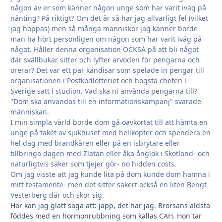
någon av er som känner någon unge som har varit iväg på
nånting? På riktigt? Om det är så har jag allvarligt fel (vilket
jag hoppas) men så många människor jag känner borde
man ha hört personligen om någon som har varit iväg på
något. Håller denna organisation OCKSÅ på att bli något
där svällbukar sitter och lyfter arvoden för pengarna och
orerar? Det var ett par kändisar som spelade in pengar till
organisationen i Postkodlotteriet och högsta chefen i
Sverige satt i studion. Vad ska ni använda pengarna till?
"Dom ska användas till en informationskampanj" svarade
människan.
I min simpla värld borde dom gå oavkortat till att hämta en
unge på taket av sjukhuset med helikopter och spendera en
hel dag med brandkåren eller på en isbrytare eller
tillbringa dagen med Zlatan eller åka ånglok i Skotland- och
naturligtvis saker som tjejer gör- no hidden costs.
Om jag visste att jag kunde lita på dom kunde dom hamna i
mitt testamente- men det sitter säkert också en liten Bengt
Vesterberg där och skor sig.
Här kan jag glatt säga att: japp, det har jag. Brorsans äldsta
föddes med en hormonrubbning som kallas CAH. Hon tar