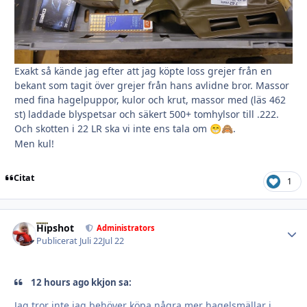
Exakt så kände jag efter att jag köpte loss grejer från en
bekant som tagit över grejer från hans avlidne bror. Massor
med fina hagelpuppor, kulor och krut, massor med (läs 462
st) laddade blyspetsar och säkert 500+ tomhylsor till .222.
Och skotten i 22 LR ska vi inte ens tala om
.
😁
🙈
Men kul!
Citat
1
Hipshot
Autho
Administrators
Publicerat
Juli 22
Jul 22
12 hours ago kkjon sa:
Jag tror inte jag behöver köpa några mer hagelsmällar i