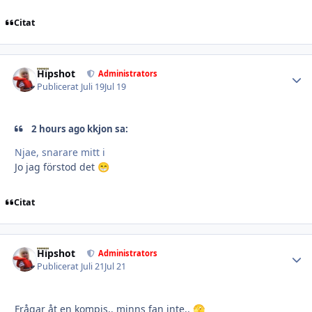
Citat
Hipshot
Autho
Administrators
Publicerat
Juli 19
Jul 19
2 hours ago kkjon sa:
Njae, snarare mitt i
Jo jag förstod det
😁
Citat
Hipshot
Autho
Administrators
Publicerat
Juli 21
Jul 21
Frågar åt en kompis.. minns fan inte..
🫣