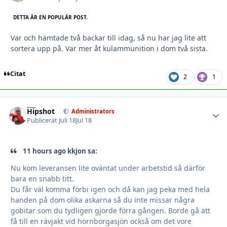
DETTA ÄR EN POPULÄR POST.
Var och hämtade två backar till idag, så nu har jag lite att
sortera upp på. Var mer åt kulammunition i dom två sista.
Citat
2
1
Hipshot
Autho
Administrators
Publicerat
Juli 18
Jul 18
11 hours ago kkjon sa:
Nu kom leveransen lite oväntat under arbetstid så därför
bara en snabb titt.
Du får väl komma förbi igen och då kan jag peka med hela
handen på dom olika askarna så du inte missar några
gobitar som du tydligen gjorde förra gången. Borde gå att
få till en rävjakt vid hornborgasjön också om det vore