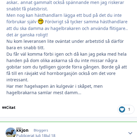
askar.. annat gammalt också spännande men jag riskerar
snabbt få platsbrist.
Men nog kan hästhandlarn lägga ett bud på det du inte
förbrukar själv
Förövrigt så tycker samma hästhandlare
att du ska damma av hagelbrakaren och använda flitigare..
det är ganska roligt!
Nu kom leveransen lite oväntat under arbetstid så därför
bara en snabb titt.
Du får väl komma förbi igen och då kan jag peka med hela
handen på dom olika askarna så du inte missar några
gobitar som du tydligen gjorde förra gången. Borde gå att
få till en rävjakt vid hornborgasjön också om det vore
intressant.
Har mer hagelvapen än kulgevär i skåpet, men
hagelbrakarna samlar mest damm...
Citat
1
kkjon
Autho
Bloggers
Publicerat
Juli 18
Jul 18