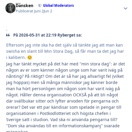
Dansken
Autho
Global Moderators
Publicerat
Juni 2
Jun 2
.
På 2026-05-31 at 22:19 Ryberget sa:
Eftersom jag inte ska ha det själv så tänkte jag att man kan
swisha en slant till Min Stora Dag, så får man ta det jag har
i kalibern.
☺️
Jag har tänkt mycket på det här med "min stora dag": är det
någon av er som känner någon unge som har varit iväg på
nånting? På riktigt? Om det är så har jag allvarligt fel (vilket
jag hoppas) men så många människor jag känner borde
man ha hört personligen om någon som har varit iväg på
något. Håller denna organisation OCKSÅ på att bli något
där svällbukar sitter och lyfter arvoden för pengarna och
orerar? Det var ett par kändisar som spelade in pengar till
organisationen i Postkodlotteriet och högsta chefen i
Sverige satt i studion. Vad ska ni använda pengarna till?
"Dom ska användas till en informationskampanj" svarade
människan.