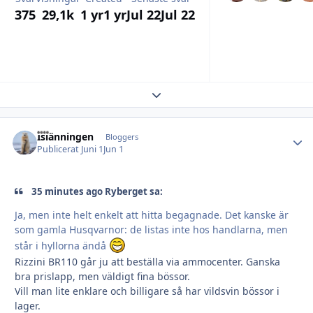
375
29,1k
1 yr
1 yr
Jul 22
Jul 22
Expand topic overview
Islänningen
Autho
Bloggers
Publicerat
Juni 1
Jun 1
35 minutes ago Ryberget sa:
Ja, men inte helt enkelt att hitta begagnade. Det kanske är
som gamla Husqvarnor: de listas inte hos handlarna, men
står i hyllorna ändå
Rizzini BR110 går ju att beställa via ammocenter. Ganska
bra prislapp, men väldigt fina bössor.
Vill man lite enklare och billigare så har vildsvin bössor i
lager.