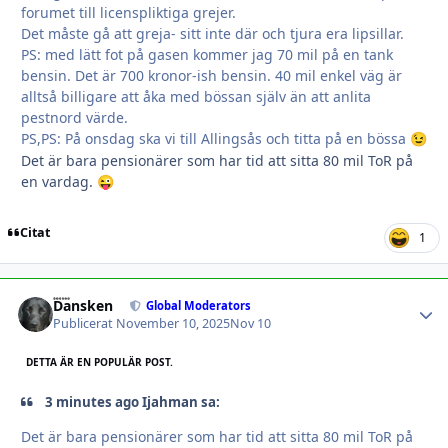
forumet till licenspliktiga grejer.
Det måste gå att greja- sitt inte där och tjura era lipsillar.
PS: med lätt fot på gasen kommer jag 70 mil på en tank
bensin. Det är 700 kronor-ish bensin. 40 mil enkel väg är
alltså billigare att åka med bössan själv än att anlita
pestnord värde.
PS,PS: På onsdag ska vi till Allingsås och titta på en bössa
😉
Det är bara pensionärer som har tid att sitta 80 mil ToR på
en vardag.
😜
Citat
1
Dansken
Autho
Global Moderators
Publicerat
November 10, 2025
Nov 10
DETTA ÄR EN POPULÄR POST.
3 minutes ago Ijahman sa:
Det är bara pensionärer som har tid att sitta 80 mil ToR på