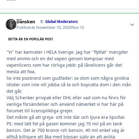
Dansken
Autho
Global Moderators
Publicerat
November 10, 2025
Nov 10
DETTA ÄR EN POPULÄR POST.
"Vi" har kamrater i HELA Sverige. Jag har "flyttat" mängder
med ammo och en del vapen genom kompisar med
vapenlicens som har rörliga jobb: på lånelicens går det
mesta att fixa.
Se inte postnord som gudfader: se dom som några gnidna
idioter som inte vill jobba så ta och boycotta dom i den mån
det går.
Välj Schenker privpak eller DHL eller vad som nu finns för
vanliga försändelser och använd nätverket vi har här på
forumet till licenspliktiga grejer.
Det måste gå att greja- sitt inte där och tjura era lipsillar.
PS: med lätt fot på gasen kommer jag 70 mil på en tank
bensin. Det är 700 kronor-ish bensin. 40 mil enkel väg är
alltså billigare att åka med bössan själv än att anlita