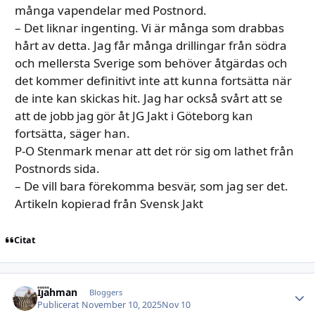
många vapendelar med Postnord.
– Det liknar ingenting. Vi är många som drabbas
hårt av detta. Jag får många drillingar från södra
och mellersta Sverige som behöver åtgärdas och
det kommer definitivt inte att kunna fortsätta när
de inte kan skickas hit. Jag har också svårt att se
att de jobb jag gör åt JG Jakt i Göteborg kan
fortsätta, säger han.
P-O Stenmark menar att det rör sig om lathet från
Postnords sida.
– De vill bara förekomma besvär, som jag ser det.
Artikeln kopierad från Svensk Jakt
Citat
Ijahman
Autho
Bloggers
Publicerat
November 10, 2025
Nov 10