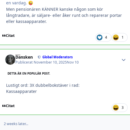
en vardag.
😜
Men pensionären KÄNNER kanske någon som kör
långtradare, är säljare- eller åker runt och reparerar portar
eller kassaapparater.
Citat
4
1
Dansken
Autho
Global Moderators
Publicerat
November 10, 2025
Nov 10
DETTA ÄR EN POPULÄR POST.
Lustigt ord: 3X dubbelbokstäver i rad:
Kassaapparater
Citat
3
2 weeks later...