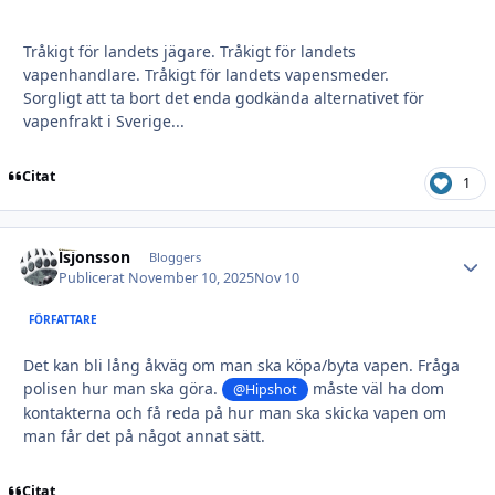
Tråkigt för landets jägare. Tråkigt för landets
vapenhandlare. Tråkigt för landets vapensmeder.
Sorgligt att ta bort det enda godkända alternativet för
vapenfrakt i Sverige...
Citat
1
lsjonsson
Autho
Bloggers
Publicerat
November 10, 2025
Nov 10
FÖRFATTARE
Det kan bli lång åkväg om man ska köpa/byta vapen. Fråga
polisen hur man ska göra.
måste väl ha dom
@Hipshot
kontakterna och få reda på hur man ska skicka vapen om
man får det på något annat sätt.
Citat