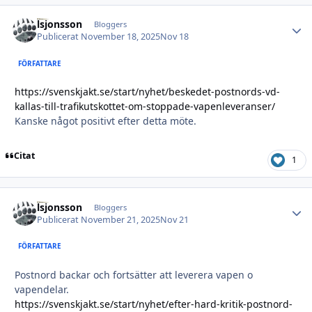
lsjonsson
Autho
Bloggers
Publicerat
November 18, 2025
Nov 18
FÖRFATTARE
https://svenskjakt.se/start/nyhet/beskedet-postnords-vd-
kallas-till-trafikutskottet-om-stoppade-vapenleveranser/
Kanske något positivt efter detta möte.
Citat
1
lsjonsson
Autho
Bloggers
Publicerat
November 21, 2025
Nov 21
FÖRFATTARE
Postnord backar och fortsätter att leverera vapen o
vapendelar.
https://svenskjakt.se/start/nyhet/efter-hard-kritik-postnord-