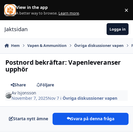
Hoppa till innehåll
View in the app
×
Di
A better way to browse.
Learn more
.
Jaktsidan
Logga in
Hem
Vapen & Ammunition
Övriga diskussioner vapen
Postnord bekräftar: Vapenleveranser
upphör
Share
Följare
Av
lsjonsson
November 7, 2025
Nov 7
i
Övriga diskussioner vapen
Starta nytt ämne
Svara på denna fråga