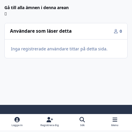
Gå till alla ämnen i denna arean
Användare som läser detta
0
Inga registrerade användare tittar på detta sida.
Light Mode
Dark Mode
System Preference
Logga in
Registrera dig
Sök
Menu