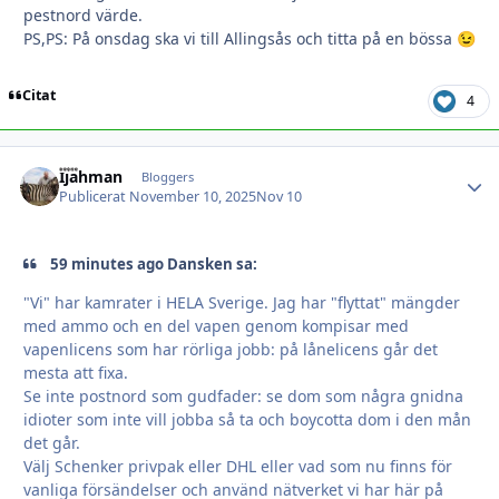
pestnord värde.
PS,PS: På onsdag ska vi till Allingsås och titta på en bössa
😉
Citat
4
Ijahman
Autho
Bloggers
Publicerat
November 10, 2025
Nov 10
59 minutes ago Dansken sa:
"Vi" har kamrater i HELA Sverige. Jag har "flyttat" mängder
med ammo och en del vapen genom kompisar med
vapenlicens som har rörliga jobb: på lånelicens går det
mesta att fixa.
Se inte postnord som gudfader: se dom som några gnidna
idioter som inte vill jobba så ta och boycotta dom i den mån
det går.
Välj Schenker privpak eller DHL eller vad som nu finns för
vanliga försändelser och använd nätverket vi har här på