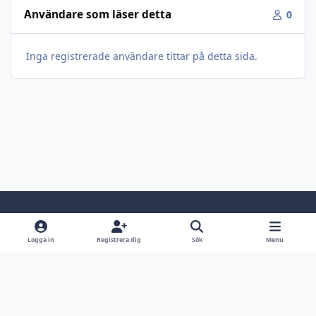
Användare som läser detta
0
Inga registrerade användare tittar på detta sida.
Light Mode
Dark Mode
System Preference
Logga in
Registrera dig
Sök
Menu
Språk
Kontakta oss
Cookies
Jaktsidan.se
Powered by
Invision Community