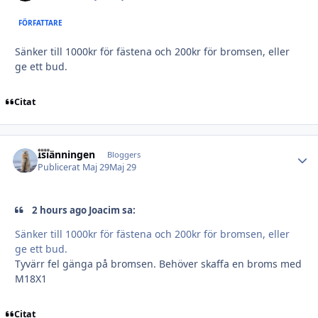
FÖRFATTARE
Sänker till 1000kr för fästena och 200kr för bromsen, eller
ge ett bud.
Citat
Islänningen
Autho
Bloggers
Publicerat
Maj 29
Maj 29
2 hours ago Joacim sa:
Sänker till 1000kr för fästena och 200kr för bromsen, eller
ge ett bud.
Tyvärr fel gänga på bromsen. Behöver skaffa en broms med
M18X1
Citat