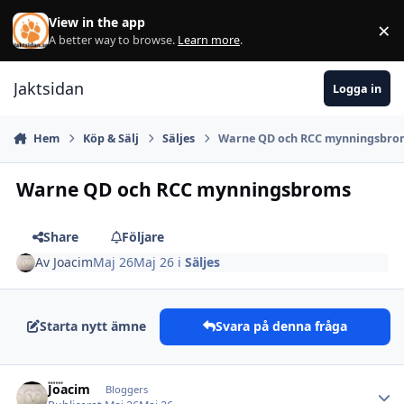
Hoppa till innehåll
View in the app
×
Di
A better way to browse.
Learn more
.
Jaktsidan
Logga in
Hem
Köp & Sälj
Säljes
Warne QD och RCC mynningsbro
Warne QD och RCC mynningsbroms
Share
Följare
Av
Joacim
Maj 26
Maj 26
i
Säljes
Starta nytt ämne
Svara på denna fråga
Joacim
Autho
Bloggers