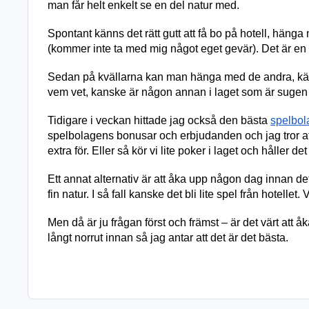
man får helt enkelt se en del natur med. 
Spontant känns det rätt gutt att få bo på hotell, hänga
(kommer inte ta med mig något eget gevär). Det är en gr
Sedan på kvällarna kan man hänga med de andra, käka och
vem vet, kanske är någon annan i laget som är sugen p
Tidigare i veckan hittade jag också den bästa 
spelbola
spelbolagens bonusar och erbjudanden och jag tror att
extra för. Eller så kör vi lite poker i laget och håller det
Ett annat alternativ är att åka upp någon dag innan de
fin natur. I så fall kanske det bli lite spel från hotellet. V
Men då är ju frågan först och främst – är det värt att åk
långt norrut innan så jag antar att det är det bästa.