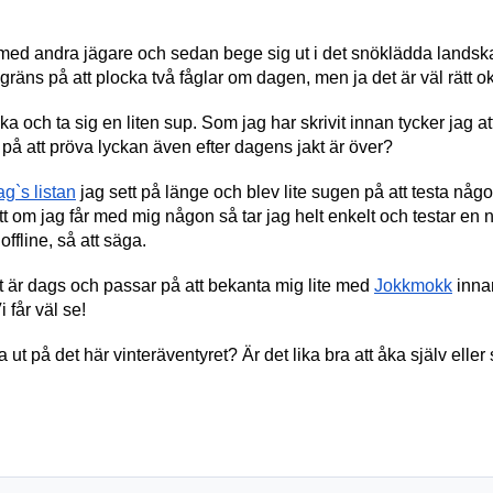
 med andra jägare och sedan bege sig ut i det snöklädda landskape
äns på att plocka två fåglar om dagen, men ja det är väl rätt ok! 
 ta sig en liten sup. Som jag har skrivit innan tycker jag att de
å att pröva lyckan även efter dagens jakt är över?
g`s listan
 jag sett på länge och blev lite sugen på att testa någo
 om jag får med mig någon så tar jag helt enkelt och testar en n
 offline, så att säga.
t är dags och passar på att bekanta mig lite med 
Jokkmokk
 inna
i får väl se!
a ut på det här vinteräventyret? Är det lika bra att åka själv elle