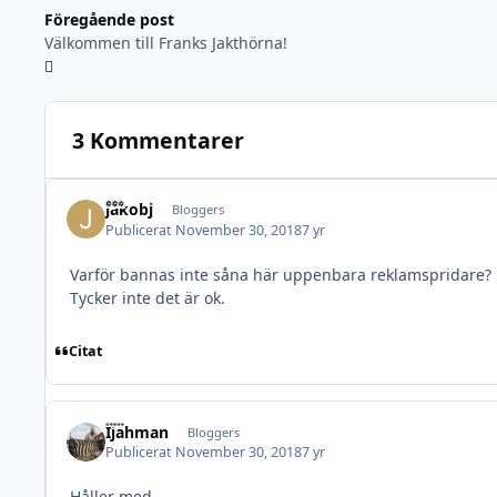
Föregående post
Välkommen till Franks Jakthörna!
3 Kommentarer
jakobj
Bloggers
Publicerat
November 30, 2018
7 yr
Varför bannas inte såna här uppenbara reklamspridare?
Tycker inte det är ok.
Citat
Ijahman
Bloggers
Publicerat
November 30, 2018
7 yr
Håller med.....