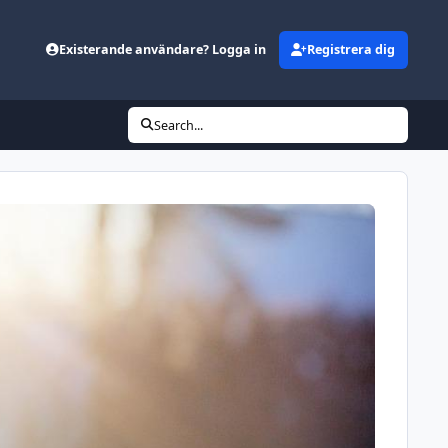
Existerande användare? Logga in
Registrera dig
Search...