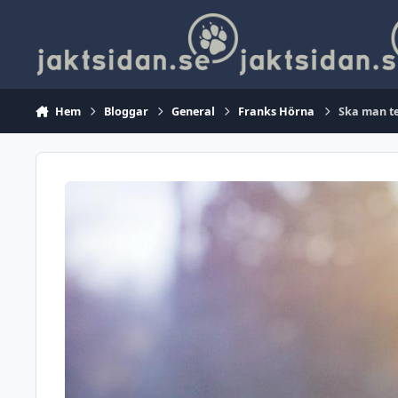
Hoppa till innehåll
Hem
Bloggar
General
Franks Hörna
Ska man te