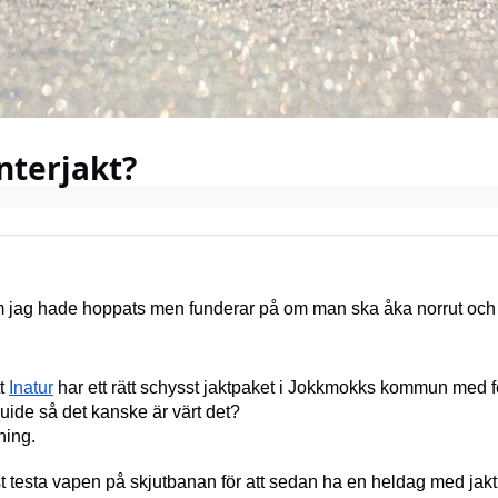
nterjakt?
t som jag hade hoppats men funderar på om man ska åka norrut och 
t 
Inatur
 har ett rätt schysst jaktpaket i Jokkmokks kommun med fo
uide så det kanske är värt det? 
ning. 
rst testa vapen på skjutbanan för att sedan ha en heldag med ja