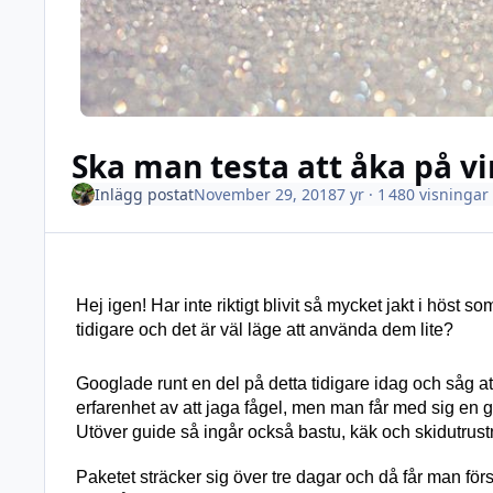
Ska man testa att åka på vi
Inlägg postat
November 29, 2018
7 yr
· 1 480 visningar
Hej igen! Har inte riktigt blivit så mycket jakt i hös
tidigare och det är väl läge att använda dem lite?
Googlade runt en del på detta tidigare idag och såg at
erfarenhet av att jaga fågel, men man får med sig en g
Utöver guide så ingår också bastu, käk och skidutrust
Paketet sträcker sig över tre dagar och då får man fö