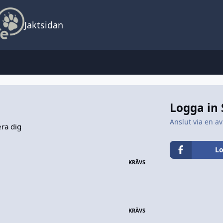
Jaktsidan
Logga in
Anslut via en av
era dig
Lo
KRÄVS
KRÄVS