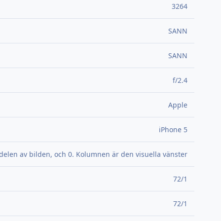
3264
SANN
SANN
f/2.4
Apple
iPhone 5
 delen av bilden, och 0. Kolumnen är den visuella vänster
72/1
72/1