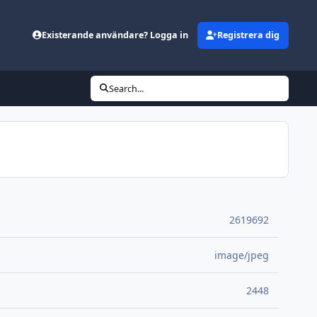
Existerande användare? Logga in
Registrera dig
Search...
2619692
image/jpeg
2448