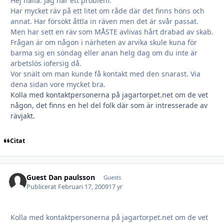
Hej hallå. Jag har ett problem.
Har mycket räv på ett litet om råde där det finns höns och
annat. Har försökt åttla in räven men det är svår passat.
Men har sett en räv som MÅSTE avlivas hårt drabad av skab.
Frågan är om någon i närheten av arvika skule kuna för
barma sig en söndag eller anan helg dag om du inte är
arbetslös iofersig då.
Vor snält om man kunde få kontakt med den snarast. Via
dena sidan vore mycket bra.
Kolla med kontaktpersonerna på jagartorpet.net om de vet
någon, det finns en hel del folk där som är intresserade av
rävjakt.
Citat
Guest Dan paulsson
Guests
Publicerat
Februari 17, 2009
17 yr
Kolla med kontaktpersonerna på jagartorpet.net om de vet