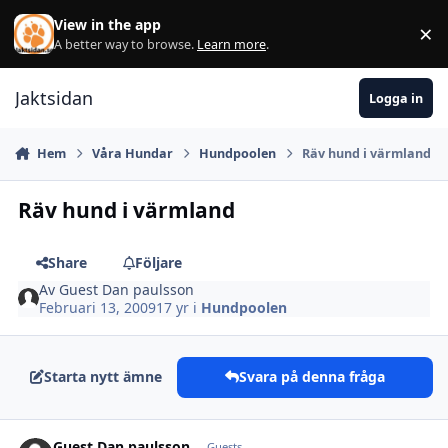
Hoppa till innehåll
View in the app
×
Di
A better way to browse.
Learn more
.
Jaktsidan
Logga in
Hem
Våra Hundar
Hundpoolen
Räv hund i värmland
Räv hund i värmland
Share
Följare
Av
Guest Dan paulsson
Februari 13, 2009
17 yr
i
Hundpoolen
Starta nytt ämne
Svara på denna fråga
Guest Dan paulsson
Guests