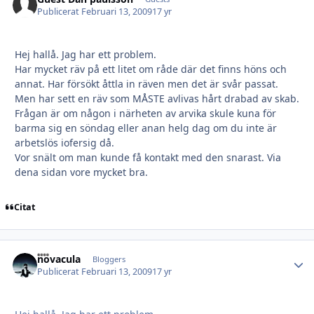
Publicerat
Februari 13, 2009
17 yr
Hej hallå. Jag har ett problem.
Har mycket räv på ett litet om råde där det finns höns och
annat. Har försökt åttla in räven men det är svår passat.
Men har sett en räv som MÅSTE avlivas hårt drabad av skab.
Frågan är om någon i närheten av arvika skule kuna för
barma sig en söndag eller anan helg dag om du inte är
arbetslös iofersig då.
Vor snält om man kunde få kontakt med den snarast. Via
dena sidan vore mycket bra.
Citat
novacula
Autho
Bloggers
Publicerat
Februari 13, 2009
17 yr