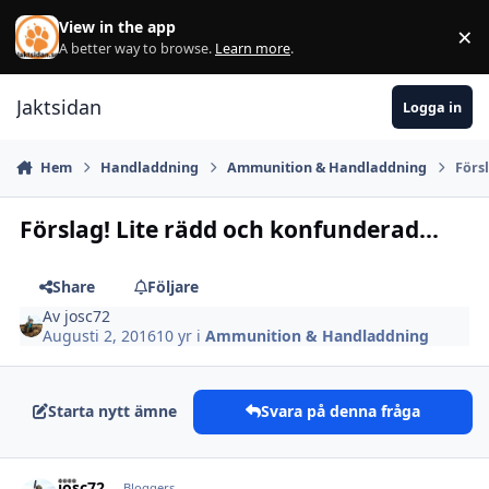
Hoppa till innehåll
View in the app
×
Di
A better way to browse.
Learn more
.
Jaktsidan
Logga in
Hem
Handladdning
Ammunition & Handladdning
Förs
Förslag! Lite rädd och konfunderad...
Share
Följare
Av
josc72
Augusti 2, 2016
10 yr
i
Ammunition & Handladdning
Starta nytt ämne
Svara på denna fråga
josc72
Autho
Bloggers