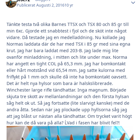
Publicerat
Augusti 2, 2016
10 yr
Tänkte testa två olika Barnes TTSX och TSX 80 och 85 gr till
min 6xc. Gjorde ett snabbtest i fjol och de sköt inte något
vidare. Då testade jag en medelladdning. Nu kollade jag
Normas laddata där de har med TSX i 85 gr med sina egna
krut. Jag har bara laddat med 203-B. Jag lade mig lite
ovanför minladdning, i mitten och lite under max. Norma
har angett en tight COL på 65,3 mm. Jag har bomkontakt
eller hårt motstånd vid 65,54 mm. Jag satte kulorna med
friflykt på 1 mm och skulle då inte ha bomkontakt oavsett.
Det är helt nya hylsor som bara är halskslibrerade.
Winchester large rifle tändhattar. Inga magnum. Började
skjuta tre skott av mellanlandningar och den första hylsan
såg helt ok ut. Så jag fortsatte (lite slarvigt kanske) med de
andra åtta. Sedan när jag plockade upp hyllsorna såg jag
att jag blåst ur nästan alla tändhattar. Om trycket varit högt
hur kan de då vara på alla? ĹVad i fasen har blivit fel?!