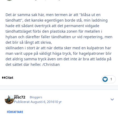
Det är samma sak här, men termen är att "blåsa ut en
tändhatt", det kanske egentligen borde stå, min laddning
hade ett sådant övertryck att det permanent vidgade
tändhattsläget förbi den plastiska zonen för metallen i
hylsan och därefter faller tändhatten ur vid repetering, men
det blir så långt att skriva,
skillnaden i stort är att när detta sker med en kulpatron har
man varit uppe på väldigt höga tryck, för hagelpatroner blir
det aldrig samma tryck även om det inte är bra att ladda på
det sättet där heller. /Christian
Citat
1
josc72
Autho
Bloggers
Publicerat
Augusti 6, 2016
10 yr
FÖRFATTARE