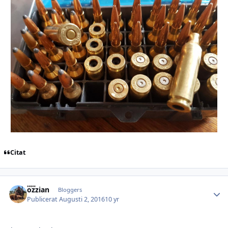
Citat
ozzian
Autho
Bloggers
Publicerat
Augusti 2, 2016
10 yr