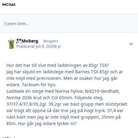
Citat
3 years later...
Jr_Moberg
Autho
Bloggers
Publicerat
Juli 8, 2020
6 yr
Hur det har till slut med laddningen av 85gr TSX?
Jag har skjutit en laddstege med Barnes TSX 85gr och är
inte nöjd med precisionen. Men är osäker hur jag går
vidare. Tacksam för tips.
Laddade en stege med Norma hylsor, fed210-tändhatt,
Norma 203b krut och Col 65mm. Följande steg,
37/37,4/37,8/39,2gr. 39,2gr var bäst grupp men slutstycket
var trögt att öppna så där tror jag på högt tryck. 37,4 var
näst bäst men jag är inte nöjd med gruppen, 25mm på
85m. Hur går jag vidare tycker ni?