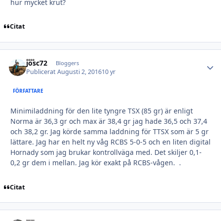
hur mycket krut?
Citat
josc72
Autho
Bloggers
Publicerat
Augusti 2, 2016
10 yr
FÖRFATTARE
Minimiladdning för den lite tyngre TSX (85 gr) är enligt
Norma är 36,3 gr och max är 38,4 gr jag hade 36,5 och 37,4
och 38,2 gr. Jag körde samma laddning för TTSX som är 5 gr
lättare. Jag har en helt ny våg RCBS 5-0-5 och en liten digital
Hornady som jag brukar kontrollväga med. Det skiljer 0,1-
0,2 gr dem i mellan. Jag kör exakt på RCBS-vågen. .
Citat