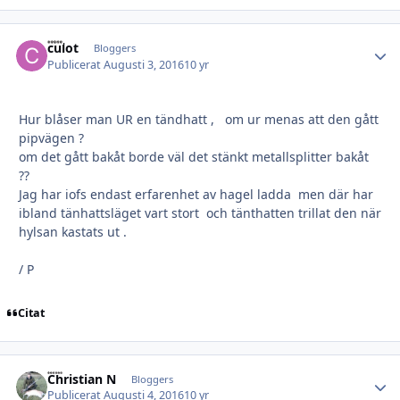
culot
Autho
Bloggers
Publicerat
Augusti 3, 2016
10 yr
Hur blåser man UR en tändhatt , om ur menas att den gått
pipvägen ?
om det gått bakåt borde väl det stänkt metallsplitter bakåt
??
Jag har iofs endast erfarenhet av hagel ladda men där har
ibland tänhattsläget vart stort och tänthatten trillat den när
hylsan kastats ut .
/ P
Citat
Christian N
Autho
Bloggers
Publicerat
Augusti 4, 2016
10 yr