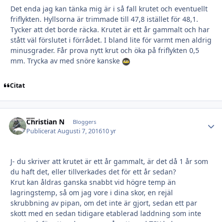
Det enda jag kan tänka mig är i så fall krutet och eventuellt
friflykten. Hyllsorna är trimmade till 47,8 istället för 48,1.
Tycker att det borde räcka. Krutet är ett år gammalt och har
stått väl förslutet i förrådet. I bland lite för varmt men aldrig
minusgrader. Får prova nytt krut och öka på friflykten 0,5
mm. Trycka av med snöre kanske
Citat
Christian N
Autho
Bloggers
Publicerat
Augusti 7, 2016
10 yr
J- du skriver att krutet är ett år gammalt, är det då 1 år som
du haft det, eller tillverkades det för ett år sedan?
Krut kan åldras ganska snabbt vid högre temp än
lagringstemp, så om jag vore i dina skor, en rejäl
skrubbning av pipan, om det inte är gjort, sedan ett par
skott med en sedan tidigare etablerad laddning som inte