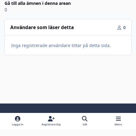
Gå till alla ämnen i denna arean
Användare som läser detta
0
Inga registrerade användare tittar på detta sida.
Light Mode
Dark Mode
System Preference
Logga in
Registrera dig
Sök
Menu
Språk
Kontakta oss
Cookies