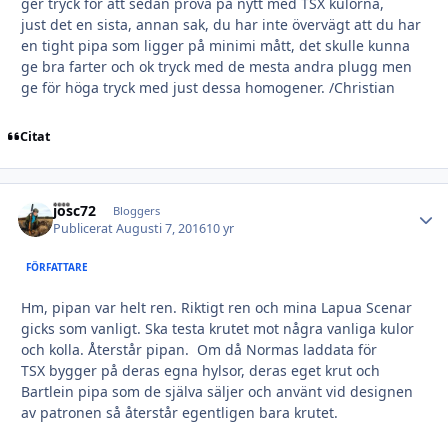
ger tryck för att sedan prova på nytt med TSX kulorna,
just det en sista, annan sak, du har inte övervägt att du har
en tight pipa som ligger på minimi mått, det skulle kunna
ge bra farter och ok tryck med de mesta andra plugg men
ge för höga tryck med just dessa homogener. /Christian
Citat
josc72
Autho
Bloggers
Publicerat
Augusti 7, 2016
10 yr
FÖRFATTARE
Hm, pipan var helt ren. Riktigt ren och mina Lapua Scenar
gicks som vanligt. Ska testa krutet mot några vanliga kulor
och kolla. Återstår pipan. Om då Normas laddata för
TSX bygger på deras egna hylsor, deras eget krut och
Bartlein pipa som de själva säljer och använt vid designen
av patronen så återstår egentligen bara krutet.