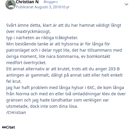
Christian N
Autho
Bloggers
Publicerat
Augusti 3, 2016
10 yr
Svårt ämne detta, klart är att du har hamnat väldigt långt
över maxtryckmässigt,
typ i närheten av riktiga tråkigheter.
Min bestående tanke är att hylsorna är för långa för
patronläget och i delar nypt lite, det har tillsammans med
övriga moment, lite nära bommarna, ev bomkontakt
medfört övertrycket.
Ett annat alternativ är att krutet, trots att du anger 203-B
antingen är gammalt, dåligt på annat sätt eller helt enkelt
fel krut.
Jag har haft problem med långa hylsor i 6XC, de kom långa
från Norma och med en eller två omladdningar klev de över
gränsen och jag hade tändhattar som verkligen var
utsmetade, dock inte som dina lösa.
/CHristian
Citat