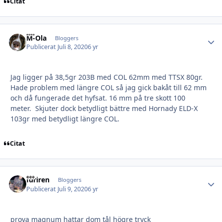
Citat
M-Ola
Autho
Bloggers
Publicerat
Juli 8, 2020
6 yr
Jag ligger på 38,5gr 203B med COL 62mm med TTSX 80gr.
Hade problem med längre COL så jag gick bakåt till 62 mm
och då fungerade det hyfsat. 16 mm på tre skott 100
meter. Skjuter dock betydligt bättre med Hornady ELD-X
103gr med betydligt längre COL.
Citat
furiren
Autho
Bloggers
Publicerat
Juli 9, 2020
6 yr
prova magnum hattar dom tål högre tryck