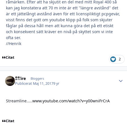
råmärken. Efter att ha skjutit en del med mitt Royal 400 så
kan jag konstatera att 70 m inte är ett "längre avstånd" det
är ett jättelångt avstånd även för ett licenspliktigt pcpgevär,
visst finns det gott om youtube klipp på folk som skjuter
fåglar på dessa håll men att kunna göra det på ett etiskt
och konsekvent sätt kräver en nivå på skyttet som vi inte
ofta ser.
//Henrik
Citat
2
offire
Autho
Bloggers
Publicerat
Maj 11, 2017
9 yr
Streamline.....
www.youtube.com/watch?v=y00wniFrCrA
Citat