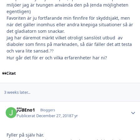
miljöer jag är tvungen använda den på (enda möjligheten
egentligen)
Favoriten är ju fortfarande min finnfire för skyddsjakt, men
när det gäller inomhus eller andra knepiga situationer så är
det gladiatorn som snackar.
Jag har däremot märkt vilket otroligt sanslöst utbud av
diaboler som finns på marknaden, så där fäller det att testa
och vara lite sansad.
?
?
Hur går det för er och vilka erfarenheter har ni?
Citat
3 weeks later...
JOBEno1
Autho
Bloggers
Publicerat
December 27, 2018
7 yr
Fyller på själv här.