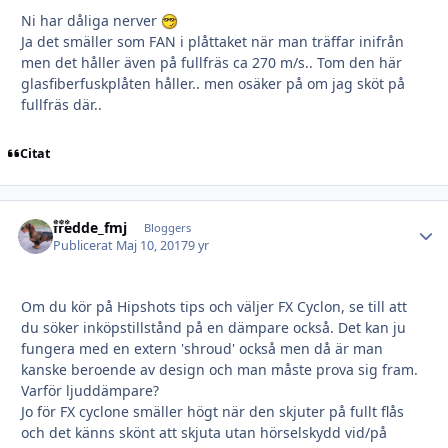
Ni har dåliga nerver
Ja det smäller som FAN i plåttaket när man träffar inifrån
men det håller även på fullfräs ca 270 m/s.. Tom den här
glasfiberfuskplåten håller.. men osäker på om jag sköt på
fullfräs där..
Citat
fredde_fmj
Autho
Bloggers
Publicerat
Maj 10, 2017
9 yr
Om du kör på Hipshots tips och väljer FX Cyclon, se till att
du söker inköpstillstånd på en dämpare också. Det kan ju
fungera med en extern 'shroud' också men då är man
kanske beroende av design och man måste prova sig fram.
Varför ljuddämpare?
Jo för FX cyclone smäller högt när den skjuter på fullt flås
och det känns skönt att skjuta utan hörselskydd vid/på