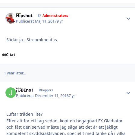
Hipshot
Autho
Administrators
Publicerat
Maj 11, 2017
9 yr
Sådär ja.. Streamline it is.
Citat
1 year later...
JOBEno1
Autho
Bloggers
Publicerat
December 11, 2018
7 yr
Luftar tråden lite
?
Efter att för ett tag sedan, köpt en begagnad FX Gladiator
och fått den servad måste jag säga att det är ett jäkligt
kompetent skyddsjaktsvapen, speciellt med tanke på i vilka