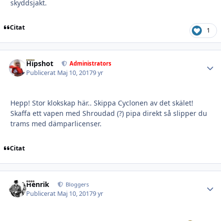
skyddsjakt.
Citat
1
Hipshot
Autho
Administrators
Publicerat
Maj 10, 2017
9 yr
Hepp! Stor klokskap här.. Skippa Cyclonen av det skälet!
Skaffa ett vapen med Shroudad (?) pipa direkt så slipper du
trams med dämparlicenser.
Citat
Henrik
Autho
Bloggers
Publicerat
Maj 10, 2017
9 yr