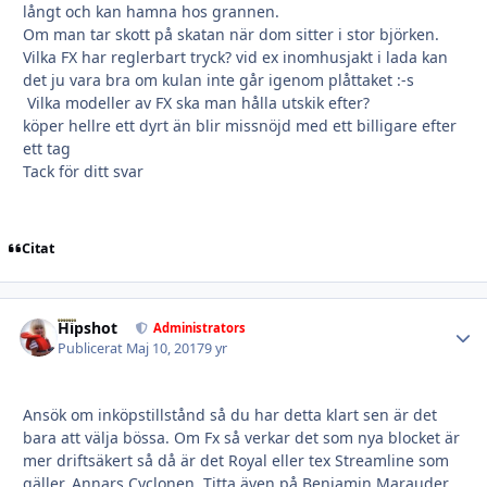
långt och kan hamna hos grannen.
Om man tar skott på skatan när dom sitter i stor björken.
Vilka FX har reglerbart tryck? vid ex inomhusjakt i lada kan
det ju vara bra om kulan inte går igenom plåttaket :-s
Vilka modeller av FX ska man hålla utskik efter?
köper hellre ett dyrt än blir missnöjd med ett billigare efter
ett tag
Tack för ditt svar
Citat
Hipshot
Autho
Administrators
Publicerat
Maj 10, 2017
9 yr
Ansök om inköpstillstånd så du har detta klart sen är det
bara att välja bössa. Om Fx så verkar det som nya blocket är
mer driftsäkert så då är det Royal eller tex Streamline som
gäller. Annars Cyclonen. Titta även på Benjamin Marauder