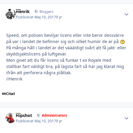
Henrik
Autho
Bloggers
Publicerat
Maj 10, 2017
9 yr
Speed, om polisen beviljar licens eller inte beror dessvärre
på var i landet de befinner sig och vilket humör de är på
På många håll i landet är det väääldigt svårt att få jakt- eller
skyddsjaktslicens på luftgevär.
Men givet att du får licens så funkar t ex Royale med
ställbar fart väldigt bra, på lägsta fart så har jag klarat mig
ifrån att perforera några plåttak.
//Henrik
Citat
Hipshot
Autho
Administrators
Publicerat
Maj 10, 2017
9 yr