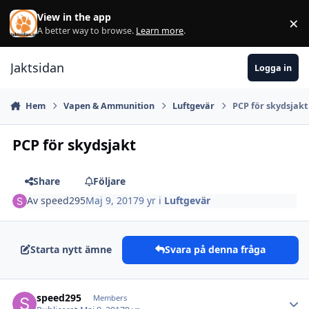
Hoppa till innehåll
View in the app
×
Di
A better way to browse.
Learn more
.
Jaktsidan
Logga in
Hem
Vapen & Ammunition
Luftgevär
PCP för skydsjakt
PCP för skydsjakt
Share
Följare
Av
speed295
Maj 9, 2017
9 yr
i
Luftgevär
Starta nytt ämne
Svara på denna fråga
speed295
Autho
Members