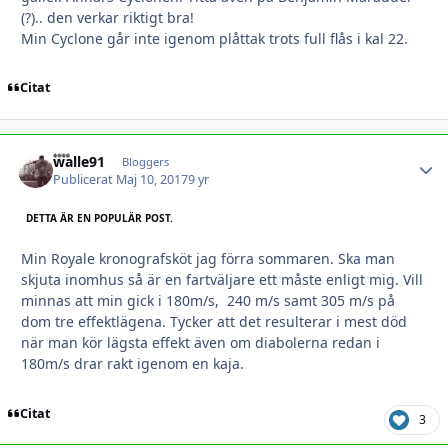
(?).. den verkar riktigt bra!
Min Cyclone går inte igenom plåttak trots full flås i kal 22.
Citat
walle91
Autho
Bloggers
Publicerat
Maj 10, 2017
9 yr
DETTA ÄR EN POPULÄR POST.
Min Royale kronografsköt jag förra sommaren. Ska man
skjuta inomhus så är en fartväljare ett måste enligt mig. Vill
minnas att min gick i 180m/s, 240 m/s samt 305 m/s på
dom tre effektlägena. Tycker att det resulterar i mest död
när man kör lägsta effekt även om diabolerna redan i
180m/s drar rakt igenom en kaja.
Citat
3