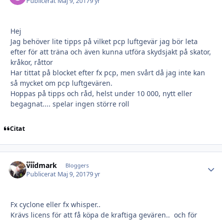
Publicerat
Maj 9, 2017
9 yr
Hej
Jag behöver lite tipps på vilket pcp luftgevär jag bör leta
efter för att träna och även kunna utföra skydsjakt på skator,
kråkor, råttor
Har tittat på blocket efter fx pcp, men svårt då jag inte kan
så mycket om pcp luftgevären.
Hoppas på tipps och råd, helst under 10 000, nytt eller
begagnat.... spelar ingen större roll
Citat
vildmark
Autho
Bloggers
Publicerat
Maj 9, 2017
9 yr
Fx cyclone eller fx whisper..
Krävs licens för att få köpa de kraftiga gevären.. och för