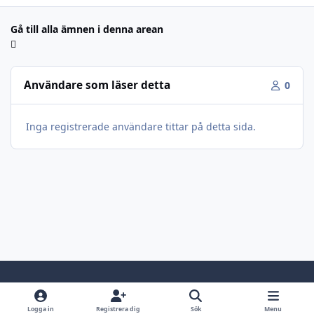
Gå till alla ämnen i denna arean
Användare som läser detta
0
Inga registrerade användare tittar på detta sida.
Light Mode
Dark Mode
System Preference
Logga in
Registrera dig
Sök
Menu