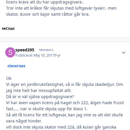
licens krävs att du har uppdragsgivare..
Tror inte att kråkor får skjutas med luftgevär tyvärr.. men
skator, duvor och kajor samt råttor går bra.
Citat
speed295
Autho
Members
Publicerat
Maj 10, 2017
9 yr
FÖRFATTARE
Ok
Vi äger en jordbruksfastighet, så vi får skjuta skadedjur. Om
jag inte helt har missupfattat allt.
Då är vi väl själva uppdragsgivare?
Vi har även vapen licens på hagel och 222, älgen hade frusit
fast..... när vi skulle skjuta upp för klass 1.
Så att få licens för ett luftgevär, kan jag inte se att det skulle
vara något hinder.
vill dock inte skjuta skator med 22á, då kulan går ganska