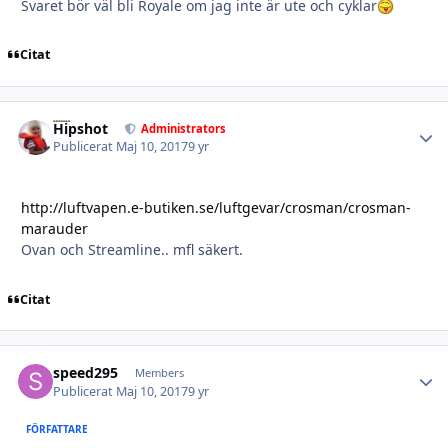
Svaret bör väl bli Royale om jag inte är ute och cyklar
Citat
Hipshot
Autho
Administrators
Publicerat
Maj 10, 2017
9 yr
http://luftvapen.e-butiken.se/luftgevar/crosman/crosman-
marauder
Ovan och Streamline.. mfl säkert.
Citat
speed295
Autho
Members
Publicerat
Maj 10, 2017
9 yr
FÖRFATTARE