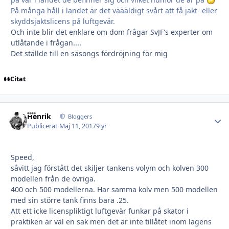
På många håll i landet är det väääldigt svårt att få jakt- eller
skyddsjaktslicens på luftgevär.
Och inte blir det enklare om dom frågar SvJF's experter om
utlåtande i frågan....
Det ställde till en säsongs fördröjning för mig
Citat
Henrik
Autho
Bloggers
Publicerat
Maj 11, 2017
9 yr
Speed,
såvitt jag förstått det skiljer tankens volym och kolven 300
modellen från de övriga.
400 och 500 modellerna. Har samma kolv men 500 modellen
med sin större tank finns bara .25.
Att ett icke licenspliktigt luftgevär funkar på skator i
praktiken är väl en sak men det är inte tillåtet inom lagens