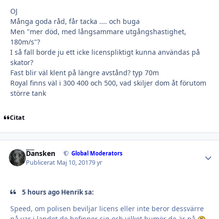
OJ
Många goda råd, får tacka .... och buga
Men "mer död, med långsammare utgångshastighet,
180m/s"?
I så fall borde ju ett icke licenspliktigt kunna användas på
skator?
Fast blir väl klent på längre avstånd? typ 70m
Royal finns väl i 300 400 och 500, vad skiljer dom åt förutom
större tank
Citat
Dansken
Autho
Global Moderators
Publicerat
Maj 10, 2017
9 yr
5 hours ago Henrik sa:
Speed, om polisen beviljar licens eller inte beror dessvärre
på var i landet de befinner sig och vilket humör de är på