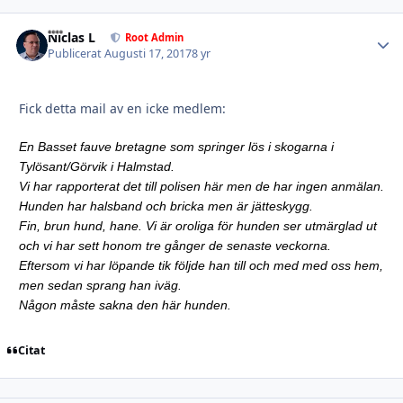
Niclas L
Autho
Root Admin
Publicerat
Augusti 17, 2017
8 yr
Fick detta mail av en icke medlem:
En Basset fauve bretagne som springer lös i skogarna i
Tylösant/Görvik i Halmstad.
Vi har rapporterat det till polisen här men de har ingen anmälan.
Hunden har halsband och bricka men är jätteskygg.
Fin, brun hund, hane. Vi är oroliga för hunden ser utmärglad ut
och vi har sett honom tre gånger de senaste veckorna.
Eftersom vi har löpande tik följde han till och med med oss hem,
men sedan sprang han iväg.
Någon måste sakna den här hunden.
Citat