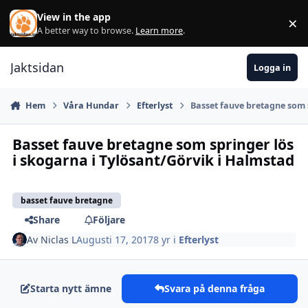
Hoppa till innehåll
View in the app
×
Di
A better way to browse.
Learn more
.
Jaktsidan
Logga in
Hem
Våra Hundar
Efterlyst
Basset fauve bretagne som 
Basset fauve bretagne som springer lös
i skogarna i Tylösant/Görvik i Halmstad
basset fauve bretagne
Share
Följare
Av
Niclas L
Augusti 17, 2017
8 yr
i
Efterlyst
Starta nytt ämne
Svara på denna fråga