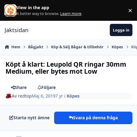
Hoppa till innehåll
View in the app
×
Di
A better way to browse.
Learn more
.
Jaktsidan
Logga in
Hem
Bågjakt
Köp & Sälj Bågar & tillbehör
Köpes
Kö
Köpt å klart: Leupold QR ringar 30mm
Medium, eller bytes mot Low
Share
Följare
Av
redtop
Maj 6, 2019
7 yr
i
Köpes
Starta nytt ämne
Svara på denna fråga