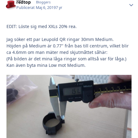
redtop
Autho
Bloggers
Publicerat
Maj 6, 2019
7 yr
EDIT: Löste sig med XXLs 20% rea.
Jag söker ett par Leupold QR ringar 30mm Medium.
Höjden på Medium är 0.77" från bas till centrum, vilket blir
ca 4.6mm om man mäter med skjutmåttet såhär:
(På bilden är det mina låga ringar som alltså var för låga.)
Kan även byta mina Low mot Medium.