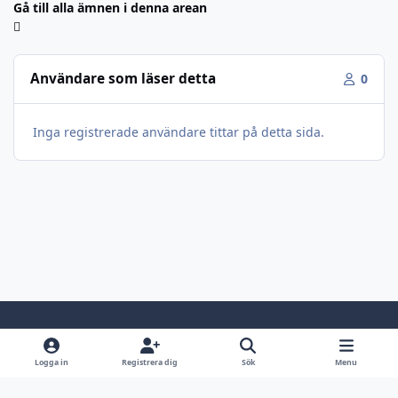
Gå till alla ämnen i denna arean
Användare som läser detta
0
Inga registrerade användare tittar på detta sida.
Light Mode
Dark Mode
System Preference
Logga in
Registrera dig
Sök
Menu
Språk
Kontakta oss
Cookies