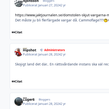
lsjonsson
Bloggers
Publicerat
Januari 27, 2024
2 yr
https://www.jaktjournalen.se/domstolen-skjut-vargarna-
Det måste ju bli flerfärgade vargar då. Cammoflage???
Citat
Hipshot
Administrators
Publicerat
Januari 28, 2024
2 yr
Skojigt land det där.. En rättsvårdande instans ska väl r
Citat
Luger6
Bloggers
Publicerat
Januari 28, 2024
2 yr