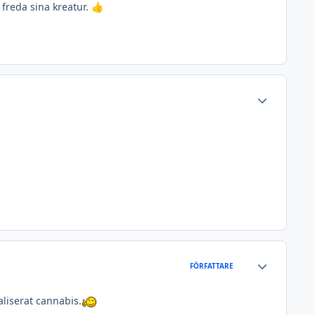
 freda sina kreatur.
👍
Author stats
Author stats
FÖRFATTARE
liserat cannabis.