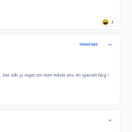
2
Author stats
FÖRFATTARE
då. Det står ju inget om dom måste anv. en speciell färg i
Author stats