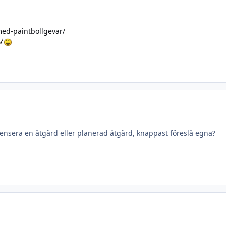
med-paintbollgevar/
ecensera en åtgärd eller planerad åtgärd, knappast föreslå egna?