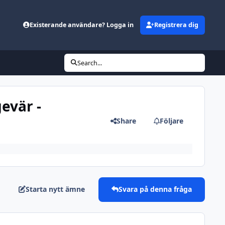
Existerande användare? Logga in
Registrera dig
Search...
evär -
Share
Följare
Starta nytt ämne
Svara på denna fråga