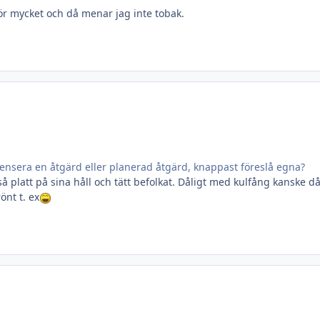
r mycket och då menar jag inte tobak.
ecensera en åtgärd eller planerad åtgärd, knappast föreslå egna?
r så platt på sina håll och tätt befolkat. Dåligt med kulfång kanske 
önt t. ex