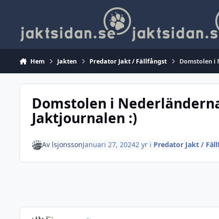
Hoppa till innehåll
Hem
Jakten
Predator Jakt / Fällfångst
Domstolen i 
Domstolen i Nederländerna:
Jaktjournalen :)
Av
lsjonsson
Januari 27, 2024
2 yr
i
Predator Jakt / Fäl