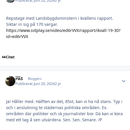
Publicerat
Juni 20, 2024
2 yr
Repotage med Landsbygdsminstern i kvällens rapport.
Siktar in sig på 170 vargar.
https://www.svtplay.se/video/ed6rVVX/rapport/ikvall-19-30?
id=ed6rVVX
Citat
PAS
Autho
Bloggers
Publicerat
Juni 20, 2024
2 yr
Ja! Håller med. Hälften av det, 85st, kan vi ha nå stans. Typ i
och i anslutning te städernas politiska områden. Ex.
områden där politiker och sk journalister bor. Dä kan vi köra
med ett tag å sen utvärdera. Sen. Sen. Senare. /P