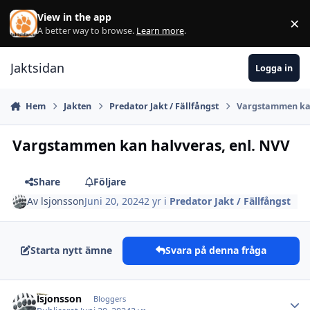
Hoppa till innehåll
View in the app
×
Di
A better way to browse.
Learn more
.
Jaktsidan
Logga in
Hem
Jakten
Predator Jakt / Fällfångst
Vargstammen kan
Vargstammen kan halvveras, enl. NVV
Share
Följare
Av
lsjonsson
Juni 20, 2024
2 yr
i
Predator Jakt / Fällfångst
Starta nytt ämne
Svara på denna fråga
lsjonsson
Autho
Bloggers