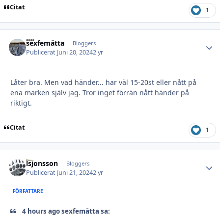
Citat
1
sexfemåtta
Autho
Bloggers
Publicerat
Juni 20, 2024
2 yr
Låter bra. Men vad händer... har väl 15-20st eller nått på
ena marken själv jag. Tror inget förrän nått händer på
riktigt.
Citat
1
lsjonsson
Autho
Bloggers
Publicerat
Juni 21, 2024
2 yr
FÖRFATTARE
4 hours ago sexfemåtta sa: