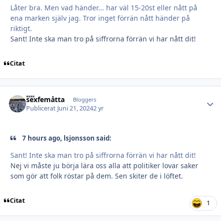
Låter bra. Men vad händer... har väl 15-20st eller nått på
ena marken själv jag. Tror inget förrän nått händer på
riktigt.
Sant! Inte ska man tro på siffrorna förrän vi har nått dit!
Citat
sexfemåtta
Autho
Bloggers
Publicerat
Juni 21, 2024
2 yr
7 hours ago, lsjonsson said:
Sant! Inte ska man tro på siffrorna förrän vi har nått dit!
Nej vi måste ju börja lära oss alla att politiker lovar saker
som gör att folk röstar på dem. Sen skiter de i löftet.
Citat
1