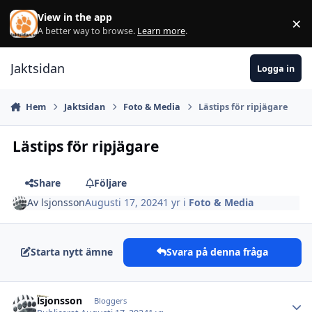
Hoppa till innehåll
View in the app
×
Di
A better way to browse.
Learn more
.
Jaktsidan
Logga in
Hem
Jaktsidan
Foto & Media
Lästips för ripjägare
Lästips för ripjägare
Share
Följare
Av
lsjonsson
Augusti 17, 2024
1 yr
i
Foto & Media
Starta nytt ämne
Svara på denna fråga
lsjonsson
Autho
Bloggers