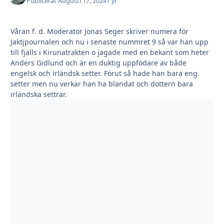
Publicerat
Augusti 17, 2024
1 yr
Våran f. d. Moderator Jonas Seger skriver numera för
Jaktjpournalen och nu i senaste nummret 9 så var han upp
till fjälls i Kirunatrakten o jagade med en bekant som heter
Anders Gidlund och är en duktig uppfödare av både
engelsk och irländsk setter. Förut så hade han bara eng.
setter men nu verkar han ha blandat och dottern bara
irländska settrar.