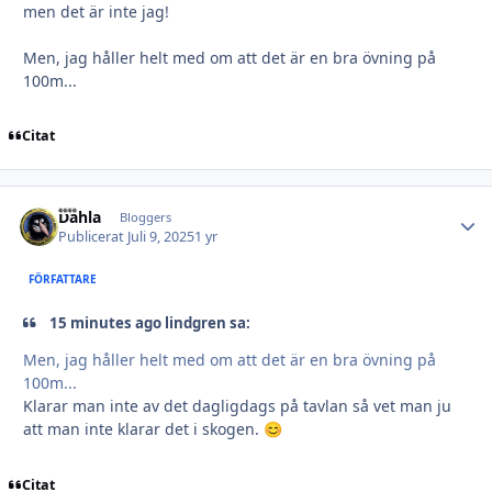
men det är inte jag!
Men, jag håller helt med om att det är en bra övning på
100m...
Citat
Dahla
Autho
Bloggers
Publicerat
Juli 9, 2025
1 yr
FÖRFATTARE
15 minutes ago lindgren sa:
Men, jag håller helt med om att det är en bra övning på
100m...
Klarar man inte av det dagligdags på tavlan så vet man ju
att man inte klarar det i skogen.
😊
Citat