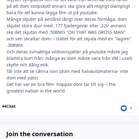
på att dom stolpskott annars ska göra allt möjligt olämpligt
bara för att kunna lägga film ut på youtube:
Många skjuter på avstånd långt över deras förmåga, dom
skjutet stora djur med .177 fjädergevär eller .22lr annans
ska det skjutas med .50BMG "OH THAT WAS GROSS MAN"
och sen skrattar dom- i stället för att skjuta med en "lagom"
.308Win
Och deras svinaktiga vildsvinsjakter på youtube måste jag
bläddra bort från: många av dom måste vara från VM i uselt
skytte och dålig etik.
Tål inte att se sånna svin (dom med halvautomaterna- inte
dom med päls)
Det här var en bra film- hoppas dom tar till sig- i the
greatest nation in the world
Citat
1
Join the conversation