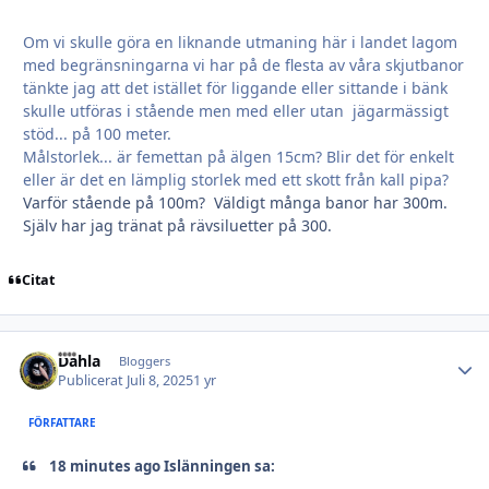
Om vi skulle göra en liknande utmaning här i landet lagom
med begränsningarna vi har på de flesta av våra skjutbanor
tänkte jag att det istället för liggande eller sittande i bänk
skulle utföras i stående men med eller utan jägarmässigt
stöd... på 100 meter.
Målstorlek... är femettan på älgen 15cm? Blir det för enkelt
eller är det en lämplig storlek med ett skott från kall pipa?
Varför stående på 100m? Väldigt många banor har 300m.
Själv har jag tränat på rävsiluetter på 300.
Citat
Dahla
Autho
Bloggers
Publicerat
Juli 8, 2025
1 yr
FÖRFATTARE
18 minutes ago Islänningen sa: