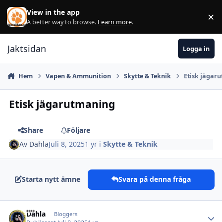
Hoppa till innehåll
View in the app
×
Di
A better way to browse.
Learn more
.
Jaktsidan
Logga in
Hem
Vapen & Ammunition
Skytte & Teknik
Etisk jägar
Etisk jägarutmaning
Share
Följare
Av
Dahla
Juli 8, 2025
1 yr
i
Skytte & Teknik
Starta nytt ämne
Svara på denna fråga
Dahla
Autho
Bloggers