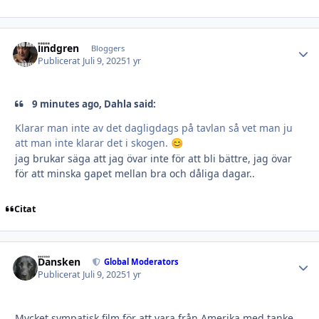
lindgren
Autho
Bloggers
Publicerat
Juli 9, 2025
1 yr
9 minutes ago, Dahla said:
Klarar man inte av det dagligdags på tavlan så vet man ju
att man inte klarar det i skogen.
😊
jag brukar säga att jag övar inte för att bli bättre, jag övar
för att minska gapet mellan bra och dåliga dagar..
Citat
Dansken
Autho
Global Moderators
Publicerat
Juli 9, 2025
1 yr
Mycket sympatisk film för att vara från Amerika med tanke