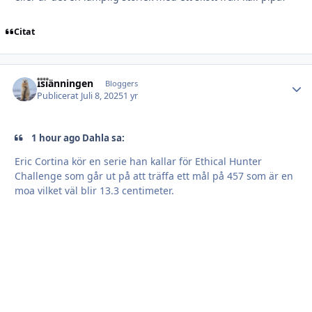
Citat
Islänningen
Autho
Bloggers
Publicerat
Juli 8, 2025
1 yr
1 hour ago Dahla sa:
Eric Cortina kör en serie han kallar för Ethical Hunter
Challenge som går ut på att träffa ett mål på 457 som är en
moa vilket väl blir 13.3 centimeter.