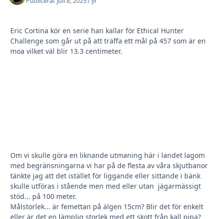
Publicerat
Juli 8, 2025
1 yr
Eric Cortina kör en serie han kallar för Ethical Hunter
Challenge som går ut på att träffa ett mål på 457 som är en
moa vilket väl blir 13.3 centimeter.
Om vi skulle göra en liknande utmaning här i landet lagom
med begränsningarna vi har på de flesta av våra skjutbanor
tänkte jag att det istället för liggande eller sittande i bänk
skulle utföras i stående men med eller utan jägarmässigt
stöd... på 100 meter.
Målstorlek... är femettan på älgen 15cm? Blir det för enkelt
eller är det en lämplig storlek med ett skott från kall pipa?