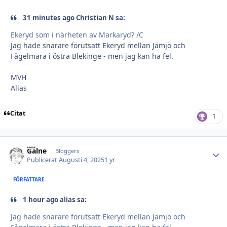
31 minutes ago Christian N sa:
Ekeryd som i närheten av Markaryd? /C
Jag hade snarare förutsatt Ekeryd mellan Jämjö och
Fågelmara i östra Blekinge - men jag kan ha fel.
MVH
Alias
Citat
1
Galne
Autho
Bloggers
Publicerat
Augusti 4, 2025
1 yr
FÖRFATTARE
1 hour ago alias sa:
Jag hade snarare förutsatt Ekeryd mellan Jämjö och