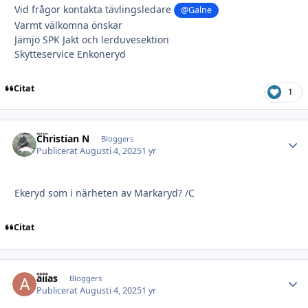
Vid frågor kontakta tävlingsledare
@Galne
Varmt välkomna önskar
Jämjö SPK Jakt och lerduvesektion
Skytteservice Enkoneryd
Citat
1
Christian N
Autho
Bloggers
Publicerat
Augusti 4, 2025
1 yr
Ekeryd som i närheten av Markaryd? /C
Citat
alias
Autho
Bloggers
Publicerat
Augusti 4, 2025
1 yr