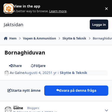
Hoppa till innehåll
View in the app
×
Di
A better way to browse.
Learn more
.
Jaktsidan
Logga in
Hem
Vapen & Ammunition
Skytte & Teknik
Bornaghidu
Bornaghiduvan
Share
Följare
Av
Galne
Augusti 4, 2025
1 yr
i
Skytte & Teknik
Starta nytt ämne
Svara på denna fråga
Galne
Autho
Bloggers