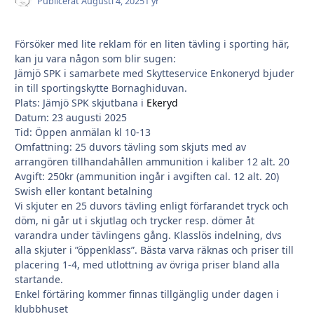
Publicerat
Augusti 4, 2025
1 yr
Försöker med lite reklam för en liten tävling i sporting här,
kan ju vara någon som blir sugen:
Jämjö SPK i samarbete med Skytteservice Enkoneryd bjuder
in till sportingskytte Bornaghiduvan.
Plats: Jämjö SPK skjutbana i
Ekeryd
Datum: 23 augusti 2025
Tid: Öppen anmälan kl 10-13
Omfattning: 25 duvors tävling som skjuts med av
arrangören tillhandahållen ammunition i kaliber 12 alt. 20
Avgift: 250kr (ammunition ingår i avgiften cal. 12 alt. 20)
Swish eller kontant betalning
Vi skjuter en 25 duvors tävling enligt förfarandet tryck och
döm, ni går ut i skjutlag och trycker resp. dömer åt
varandra under tävlingens gång. Klasslös indelning, dvs
alla skjuter i ”öppenklass”. Bästa varva räknas och priser till
placering 1-4, med utlottning av övriga priser bland alla
startande.
Enkel förtäring kommer finnas tillgänglig under dagen i
klubbhuset