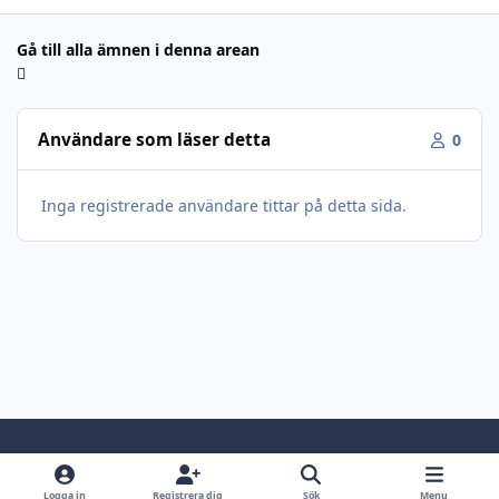
Gå till alla ämnen i denna arean
Användare som läser detta
0
Inga registrerade användare tittar på detta sida.
Light Mode
Dark Mode
System Preference
Logga in
Registrera dig
Sök
Menu