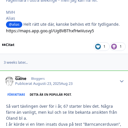
Fågelmara i östra Blekinge - men jag kan ha fel.
MVH
Alias
Helt rätt ute där, kanske behövs ett för tydligande.
@alias
https://maps.app.goo.gl/UgBVBThxfHwVusvy5
Citat
1
1
3 weeks later...
Galne
Autho
Bloggers
Publicerat
Augusti 23, 2025
Aug 23
FÖRFATTARE
DETTA ÄR EN POPULÄR POST.
Så vart tävlingen över för i år, 67 starter blev det. Några
färre än vanligt, men kul och se lite bekanta ansikten från
Öland bl a.
I år körde vi en liten insats duva på test ”Barncancerduvan”,