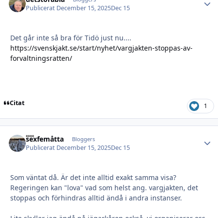
Publicerat
December 15, 2025
Dec 15
Det går inte så bra för Tidö just nu....
https://svenskjakt.se/start/nyhet/vargjakten-stoppas-av-
forvaltningsratten/
Citat
1
sexfemåtta
Autho
Bloggers
Publicerat
December 15, 2025
Dec 15
Som väntat då. Är det inte alltid exakt samma visa?
Regeringen kan "lova" vad som helst ang. vargjakten, det
stoppas och förhindras alltid ändå i andra instanser.