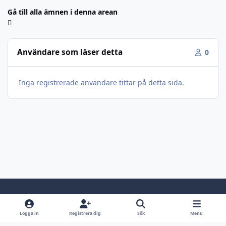
Gå till alla ämnen i denna arean
Användare som läser detta
0
Inga registrerade användare tittar på detta sida.
Light Mode
Dark Mode
System Preference
Logga in
Registrera dig
Sök
Menu