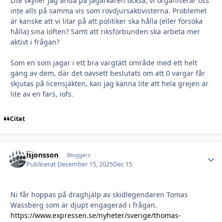
Lite skyller jag ändå på jägarkåren också, vi organiserar oss
inte alls på samma vis som rovdjursaktivisterna. Problemet
är kanske att vi litar på att politiker ska hålla (eller försöka
hålla) sina löften? Samt att riksförbunden ska arbeta mer
aktivt i frågan?
Som en som jagar i ett bra vargtätt område med ett helt
gäng av dem, där det oavsett beslutats om att 0 vargar får
skjutas på licensjakten, kan jag känna lite att hela grejen är
lite av en fars, iofs.
Citat
lsjonsson
Autho
Bloggers
Publicerat
December 15, 2025
Dec 15
Ni får hoppas på draghjälp av skidlegendaren Tomas
Wassberg som är djupt engagerad i frågan.
https://www.expressen.se/nyheter/sverige/thomas-