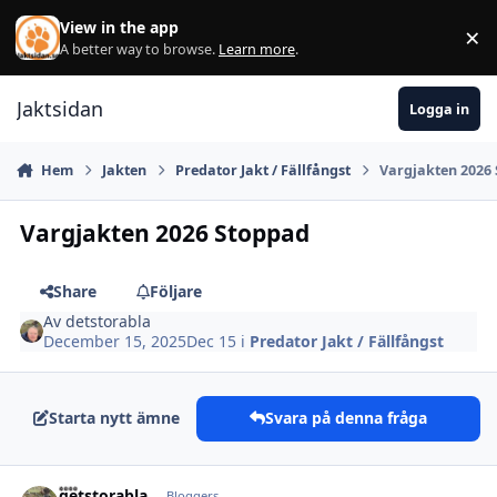
Hoppa till innehåll
View in the app
×
Di
A better way to browse.
Learn more
.
Jaktsidan
Logga in
Hem
Jakten
Predator Jakt / Fällfångst
Vargjakten 2026
Vargjakten 2026 Stoppad
Share
Följare
Av
detstorabla
December 15, 2025
Dec 15
i
Predator Jakt / Fällfångst
Starta nytt ämne
Svara på denna fråga
detstorabla
Autho
Bloggers