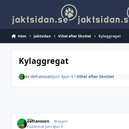
Hoppa till innehåll
Hem
Jaktsidan
Viltet efter Skottet
Kylaggregat
Kylaggregat
Av
defransson
Juni 4
Jun 4
i
Viltet efter Skottet
defransson
Bloggers
Publicerat
Juni 4
Jun 4