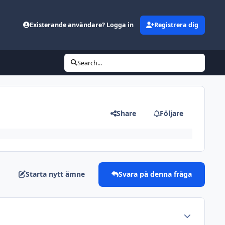
Existerande användare? Logga in
Registrera dig
Search...
Share
Följare
Starta nytt ämne
Svara på denna fråga
Author stats