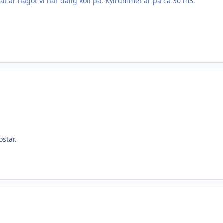
egat är något vi har dålig koll på. Kylrummet är på ca 30 m3.
ostar.