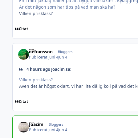
En i mitt jaktlag håller på att bygga viltslakteri. Kylaggr
Är det någon som har tips på vad man ska ha?
Vilken prisklass?
Citat
defransson
Bloggers
Publicerat
Juni 4
Jun 4
4 hours ago Joacim sa:
Vilken prisklass?
Även det är högst oklart. Vi har lite dålig koll på vad det k
Citat
Joacim
Bloggers
Publicerat
Juni 4
Jun 4