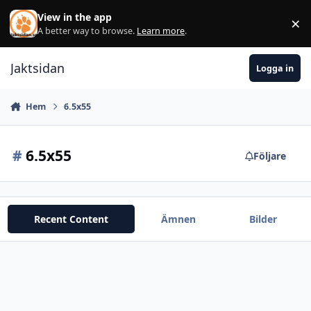
Hoppa till innehåll
View in the app
×
Di
A better way to browse.
Learn more
.
Jaktsidan
Logga in
Hem
6.5x55
#
6.5x55
Följare
Recent Content
Ämnen
Bilder