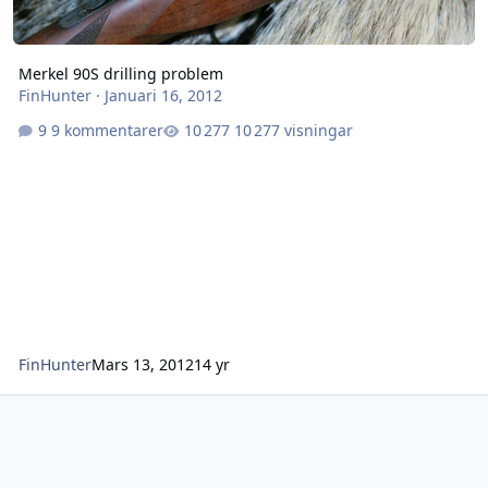
Merkel 90S drilling problem
FinHunter
·
Januari 16, 2012
9 kommentarer
10 277 visningar
FinHunter
Mars 13, 2012
14 yr