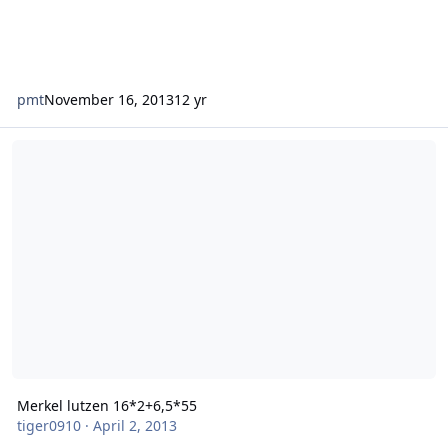
pmt
November 16, 2013
12 yr
Merkel lutzen 16*2+6,5*55
Merkel lutzen 16*2+6,5*55
tiger0910
·
April 2, 2013