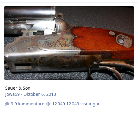
Sauer & Son
Sauer & Son
Jowa59
·
Oktober 6, 2013
9 kommentarer
12 049 visningar