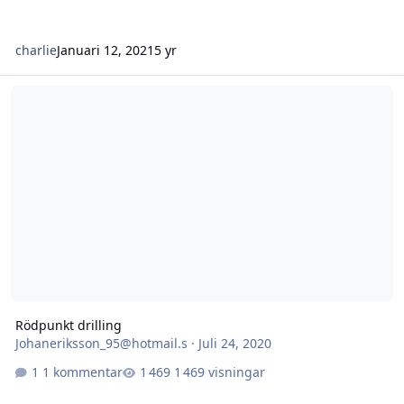
charlie
Januari 12, 2021
5 yr
Rödpunkt drilling
Rödpunkt drilling
Johaneriksson_95@hotmail.s
·
Juli 24, 2020
1 kommentar
1 469 visningar