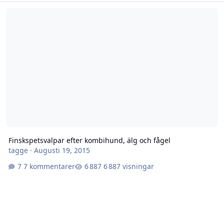
Finskspetsvalpar efter kombihund, älg och fågel
Finskspetsvalpar efter kombihund, älg och fågel
tagge
·
Augusti 19, 2015
7 kommentarer
6 887 visningar