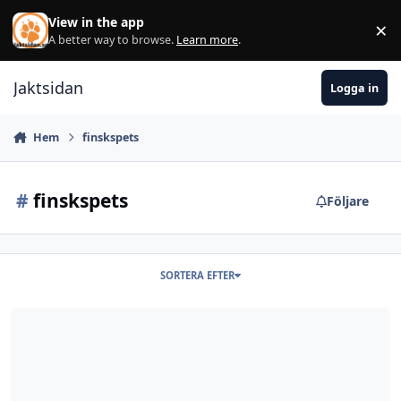
Hoppa till innehåll
View in the app
×
Di
A better way to browse.
Learn more
.
Jaktsidan
Logga in
Hem
finskspets
#
finskspets
Följare
SORTERA EFTER
Finskspets/Norrbottenspets Valpar 2015?