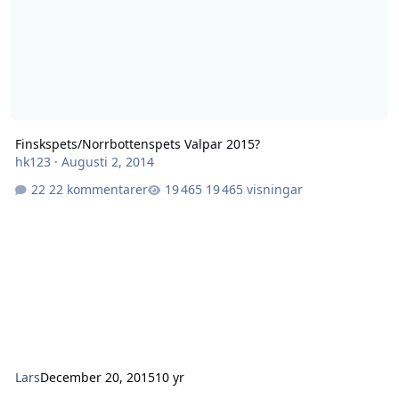
Finskspets/Norrbottenspets Valpar 2015?
hk123
·
Augusti 2, 2014
22 kommentarer
19 465 visningar
Lars
December 20, 2015
10 yr