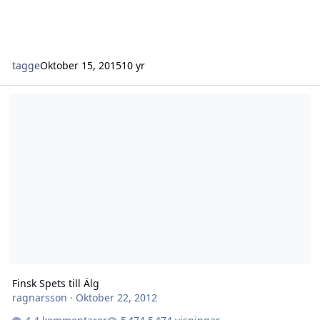
tagge
Oktober 15, 2015
10 yr
Finsk Spets till Älg
Finsk Spets till Älg
ragnarsson
·
Oktober 22, 2012