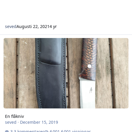
seved
Augusti 22, 2021
4 yr
En flåkniv
En flåkniv
seved
·
December 15, 2019
3 kommentarer
6 001 visningar