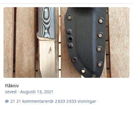
Flåkniv
Flåkniv
seved
·
Augusti 13, 2021
21 kommentarer
2 633 visningar