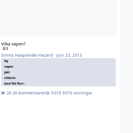
Vilka vapen?
2
Emma Haapamäki-Hazard
·
Juni 23, 2013
Ny
vapen
jakt
vildsvin
(and %d fler)
26 kommentarer
9 016 visningar