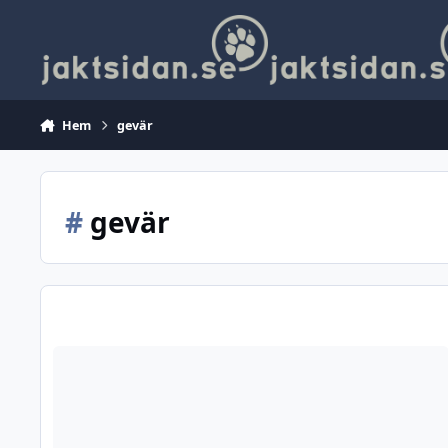
Hoppa till innehåll
Hem
gevär
#
gevär
Hjälp med val av precisions .223 till träning och målskytt