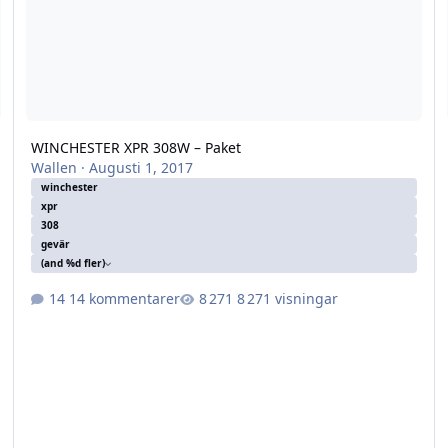
WINCHESTER XPR 308W – Paket
Wallen
·
Augusti 1, 2017
winchester
xpr
308
gevär
(and %d fler)
14 kommentarer
8 271 visningar