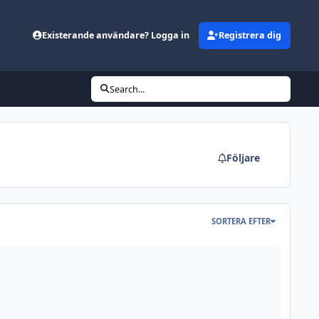
Existerande användare? Logga in
Registrera dig
Search...
Följare
SORTERA EFTER
lka vapen?