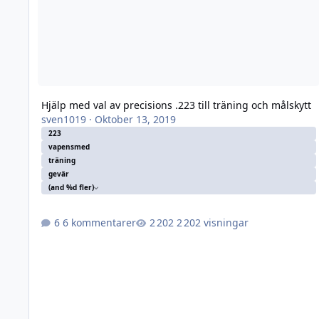
Hjälp med val av precisions .223 till träning och målskytt
sven1019
·
Oktober 13, 2019
223
vapensmed
träning
gevär
(and %d fler)
6 kommentarer
2 202 visningar