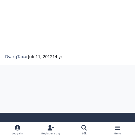
DvärgTaxar
Juli 11, 2012
14 yr
Light Mode
Dark Mode
System Preference
Logga in
Registrera dig
Sök
Menu