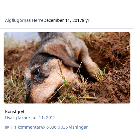
Älgflugornas Herre
December 11, 2017
8 yr
Konstgryt
Konstgryt
DvärgTaxar
·
Juli 11, 2012
1 kommentar
6 036 visningar