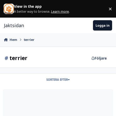
Hoppa till innehåll
View in the app
×
Di
A better way to browse.
Learn more
.
Jaktsidan
Logga in
Hem
terrier
#
terrier
Följare
SORTERA EFTER
Grythund söker gryt..